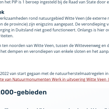
n het PIP is 1
beroep ingesteld bij de Raad van State door 
ek
erkzaamheden rond natuurgebied Witte Veen (de externe 
 de provincie) zijn enigszins aangepast. De verondieping 
ging in Duitsland niet goed functioneert. Onlangs is hier o
iteiten.
n ten noorden van Witte Veen, tussen de Witteveenweg en d
m het dempen en verondiepen van enkele sloten en het aan
022 van start gegaan met de natuurherstelmaatregelen in 
ite van Natuurmonumenten Werk in uitvoering Witte Veen 
jst
2000-gebieden
re
ite