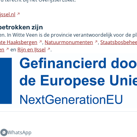
ssel.nl
Verwijst
naar
 betrokken zijn
een
en. In Witte Veen is de provincie verantwoordelijk voor de 
andere
nte
Haaksbergen
Verwijst
,
Natuurmonumenten
Verwijst
,
Staatsbosbehe
website
en
Verwijst
en
Rijn en
IJssel
naar
Verwijst
.
naar
naar
een
naar
een
een
andere
een
andere
andere
website
andere
website
website
website
n
WhatsApp