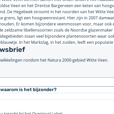
ldse Veen en het Drentse Bargerveen een keten van hoog
nd. De Hegebeek stroomt in het noorden van het Witte Veen
e grens, ligt een hoogveenrestant. Hier zijn in 2007 damw
e houden. Er komen bijzondere veenmossen voor, maar ook 
n de zeldzame libellensoorten zoals de Noordse glazenmaker
eidegebieden staan veel bijzondere plantensoorten waar ook
eblauwtje. In het Markslag, in het zuiden, leeft een populati
wsbrief
ntwikkelingen rondom het Natura 2000-gebied Witte Veen.
 waarom is het bijzonder?
u terecht bij het Overijssel Loket: