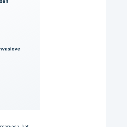
bben
nvasieve
rgerveen, het