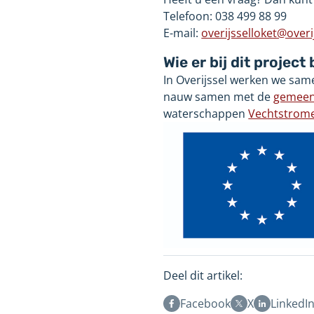
Telefoon: 038
499
88
99
E-mail:
overijsselloket@overij
Wie er bij dit project
In Overijssel werken we sam
nauw samen met de
gemee
waterschappen
Vechtstrom
Deel dit artikel:
Facebook
X
LinkedI