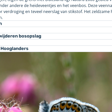
n onder andere de heideveentjes en het veenbos. Deze veenn
r verdroging en teveel neerslag van stikstof. Het zeldzame
n.
n
wijderen bosopslag
 Hooglanders