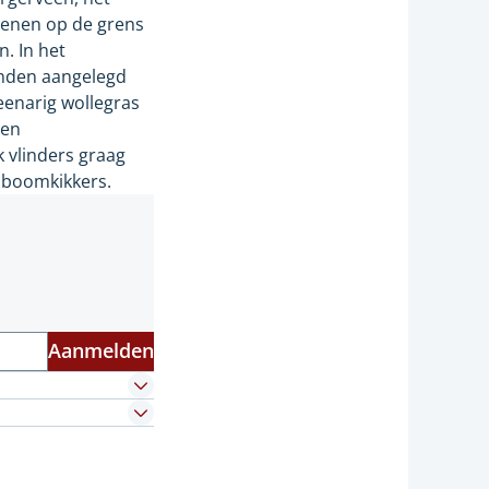
venen op de grens
. In het
anden aangelegd
eenarig wollegras
 en
 vlinders graag
e boomkikkers.
Aanmelden