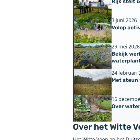
Rijk stelt
3 juni 2026
Volop acti
29 mei 2026
Bekijk we
waterplan
24 februari
Met steun 
16 decembe
Over water
Over het Witte 
Het Witte Veen en het Duit