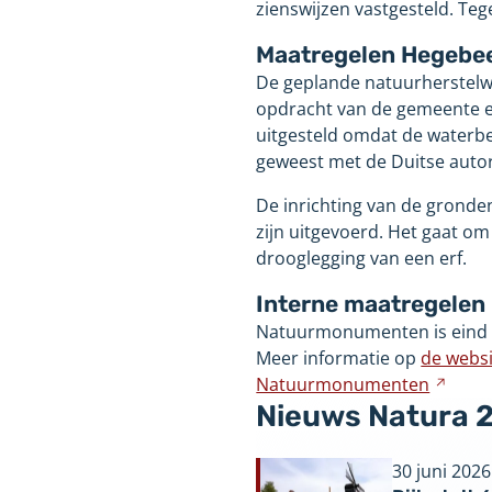
zienswijzen vastgesteld. Tege
Maatregelen Hegebe
De geplande natuurherstelw
opdracht van de gemeente en
uitgesteld omdat de waterber
geweest met de Duitse autor
De inrichting van de gronde
zijn uitgevoerd. Het gaat o
drooglegging van een erf.
Interne maatregelen
Natuurmonumenten is eind 2
Meer informatie op
de webs
Natuurmonumenten
Verwi
Nieuws Natura 
naar
een
ande
30 juni 2026
webs