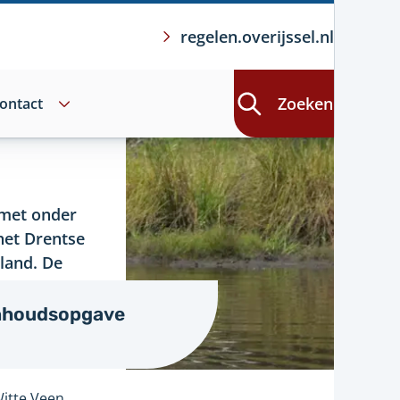
regelen.overijssel.nl
Zoeken
ontact
 met onder
het Drentse
land. De
gen de Duitse
het water langer
nhoudsopgave
itte Veen.