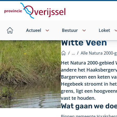
Direct
naar
hoofdinhoud
Actueel
Bestuur
Loket
Home
Witte Veen
/
...
/
Alle Natura 2000-g
Home
Het Natura 2000-gebied 
andere het Haaksbergerv
Bargerveen een keten va
Hegebeek stroomt in het
grens, ligt een hoogveen
vast te houden.
Wat gaan we do
Binnen gemeente Haaksbergen