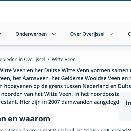
Onderwerpen
Over Overijssel
C
ebieden in Overijssel
/
Witte Veen
Witte Veen en het Duitse Witte Venn vormen samen
een, het Aamsveen, het Gelderse Wooldse Veen en 
n hoogvenen op de grens tussen Nederland en Duits
 noorden van het Witte Veen. In het noordoosten, te
restant. Hier zijn in 2007 damwanden aangelegd om 
I
en en waarom
, tegen de grens met Duitsland ligt Natura 2000-gebied W