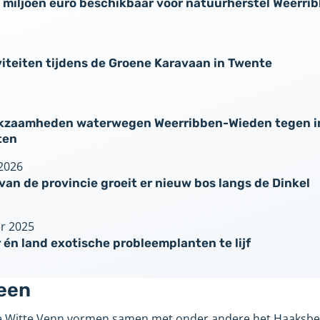
 6 miljoen euro beschikbaar voor natuurherstel Weerri
viteiten tijdens de Groene Karavaan in Twente
rkzaamheden waterwegen Weerribben-Wieden tegen i
ten
 2026
van de provincie groeit er nieuw bos langs de Dinkel
r 2025
 én land exotische probleemplanten te lijf
Veen
se Witte Venn vormen samen met onder andere het Haaksbe