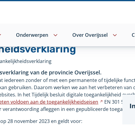
Onderwerpen
Over Overijssel
C
heidsverklaring
ankelijkheidsverklaring
sverklaring van de provincie Overijssel.
dat iedereen zonder of met een permanente of tijdelijke fun
 kan gebruiken. Daarom werken we aan het verbeteren van d
sites. In het Tijdelijk besluit digitale toegankelijkheid over
ten voldoen aan de
toegankelijkheidseisen
Verwijst
EN 301 549/W
I
verantwoording afleggen in een gepubliceerde toegankelijk
naar
een
d op 28 november 2023 en geldt voor:
andere
website