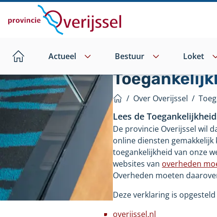
Direct
naar
hoofdinhoud
Actueel
Bestuur
Loket
Home
Toegankelijk
/
Over Overijssel
/
Toeg
Home
Lees de Toegankelijkheid
De provincie Overijssel wil 
online diensten gemakkelijk
toegankelijkheid van onze web
websites van
overheden moe
Overheden moeten daarover 
Deze verklaring is opgestel
overijssel.nl