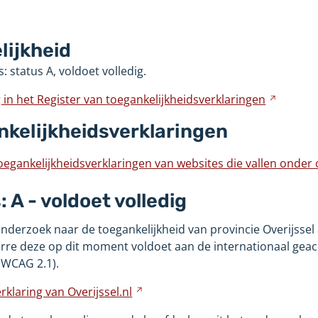
ijst
lijkheid
re
: status A, voldoet volledig.
ite
g in het Register van
toegankelijkheidsverklaringen
Verwijs
naar
nkelijkheidsverklaringen
een
andere
toegankelijkheidsverklaringen van websites die vallen onder
websit
jst
 A - voldoet volledig
nderzoek naar de toegankelijkheid van provincie Overijssel 
re
erre deze op dit moment voldoet aan de internationaal gea
ite
 (WCAG 2.1).
rklaring van
Overijssel.nl
Verwijst
naar