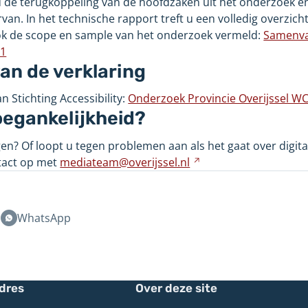
u de terugkoppeling van de hoofdzaken uit het onderzoek e
een
van. In het technische rapport treft u een volledig overzicht
andere
ook de scope en sample van het onderzoek vermeld:
Samenva
website
.1
n de verklaring
n Stichting Accessibility:
Onderzoek Provincie Overijssel W
egankelijkheid?
en? Of loopt u tegen problemen aan als het gaat over digita
tact op met
mediateam@overijssel.nl
Verwijst
naar
een
andere
n
WhatsApp
website
dres
Over deze site