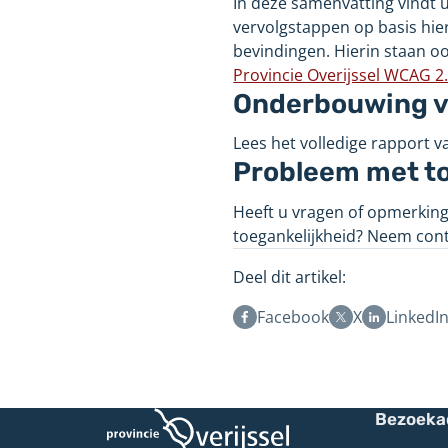
In deze samenvatting vindt 
vervolgstappen op basis hier
bevindingen. Hierin staan 
Provincie Overijssel WCAG 2
Onderbouwing va
Lees het volledige rapport va
Probleem met to
Heeft u vragen of opmerking
toegankelijkheid? Neem con
Deel dit artikel:
Facebook
X
LinkedI
Bezoeka