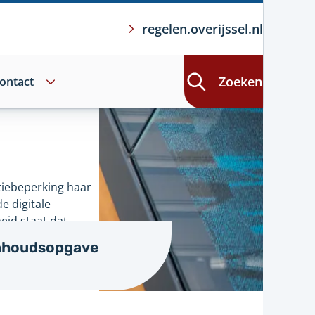
regelen.overijssel.nl
Zoeken
ontact
ctiebeperking haar
e digitale
heid staat dat
CAG 2.1.
nhoudsopgave
heidsverklaring.