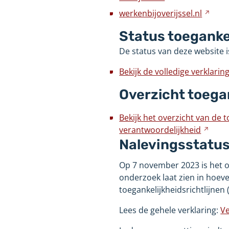
werkenbijoverijssel.nl
Verw
naar
Status toeganke
een
ande
De status van deze website is
webs
Bekijk de volledige verklarin
Overzicht toega
Bekijk het overzicht van de 
verantwoordelijkheid
Verwi
Nalevingsstatus:
naar
een
Op 7 november 2023 is het o
ande
onderzoek laat zien in hoev
webs
toegankelijkheidsrichtlijnen
Lees de gehele verklaring:
Ve