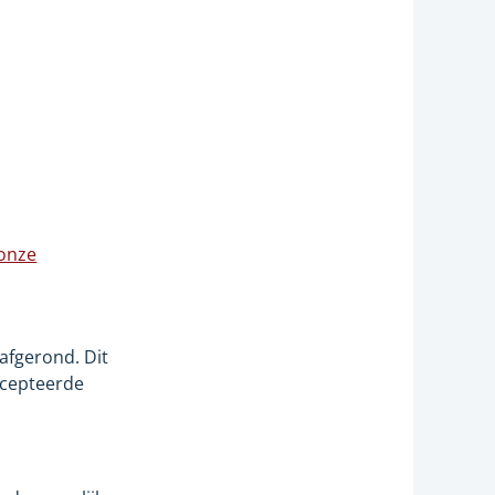
t
 onze
e
afgerond. Dit
ccepteerde