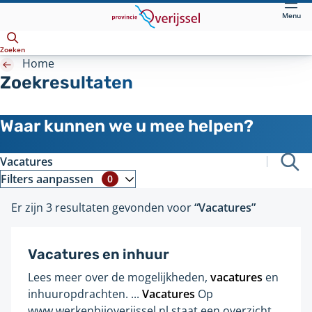
Direct
Menu
naar
Openen
hoofdinhoud
Zoeken
Home
Zoekresultaten
Zoeken
Waar kunnen we u mee helpen?
Bij
Filters aanpassen
0
het
Er zijn 3 resultaten gevonden voor
“Vacatures”
selecteren
van
een
Vacatures en inhuur
filter
Lees meer over de mogelijkheden,
vacatures
en
zal
Gevonden
inhuuropdrachten. ...
Vacatures
Op
de
op
www.werkenbijoverijssel.nl staat een overzicht