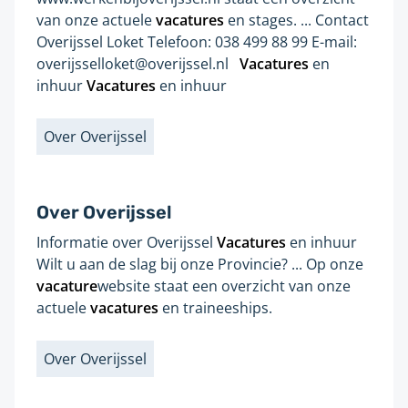
pagina
pagina:
van onze actuele
vacatures
en stages. ... Contact
verversen
Overijssel Loket Telefoon: 038 499 88 99 E-mail:
en
overijsselloket@overijssel.nl
Vacatures
en
worden
inhuur
Vacatures
en inhuur
de
resultaten
bijgewerkt.
Over Overijssel
Labels
Over Overijssel
Informatie over Overijssel
Vacatures
en inhuur
Gevonden
Wilt u aan de slag bij onze Provincie? ... Op onze
op
vacature
website staat een overzicht van onze
pagina:
actuele
vacatures
en traineeships.
Over Overijssel
Labels