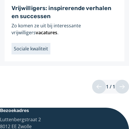
Vrijwilligers: inspirerende verhalen
en successen
Zo komen ze uit bij interessante
Gevonden
vrijwilligers
vacatures
.
op
pagina:
Sociale kwaliteit
Labels
1 / 1
Pagin
Vorige
Vo
1
pagina
pa
van
1
Bezoekadres
Luttenbergstraat 2
8012 EE Zwolle