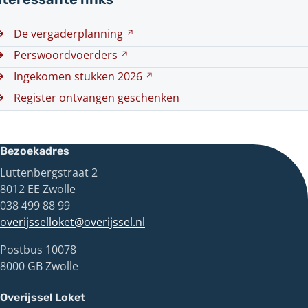
De
vergaderplanning
(Verwijst
naar
Perswoordvoerders
(Verwijst
een
naar
Ingekomen stukken
2026
(Verwijst
andere
een
naar
Register ontvangen geschenken
website)
andere
een
website)
andere
website)
Bezoekadres
Luttenbergstraat 2
8012 EE Zwolle
038 499 88 99
overijsselloket@overijssel.nl
Postbus 10078
8000 GB Zwolle
Overijssel Loket