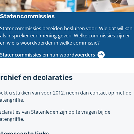
Statencommissies
Statencommissies bereiden besluiten voor. Wie dat wil kan
als inspreker een mening geven. Welke commissies zijn er
en wie is woordvoerder in welke commissie?
Statencommissies en hun woordvoerders
rchief en declaraties
ekt u stukken van voor 2012, neem dan contact op met de
atengriffie.
claraties van Statenleden zijn op te vragen bij de
atengriffie.
nteressante links