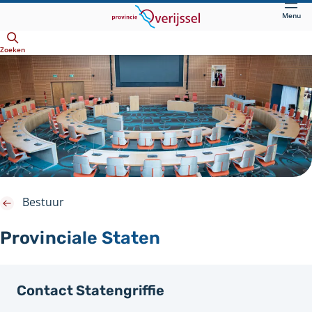
Direct
Menu
naar
Openen
hoofdinhoud
Zoeken
Bestuur
Provinciale Staten
Contact Statengriffie