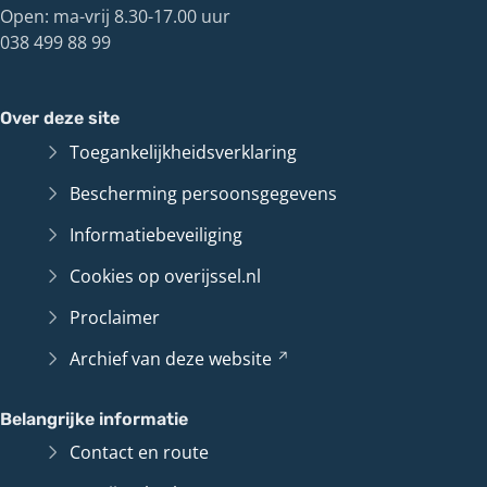
Open: ma-vrij 8.30-17.00 uur
038 499 88 99
Over deze site
Toegankelijkheidsverklaring
Bescherming persoonsgegevens
Informatiebeveiliging
Cookies op overijssel.nl
Proclaimer
Archief van deze
website
(Verwijst
naar
een
Belangrijke informatie
andere
Contact en route
website)