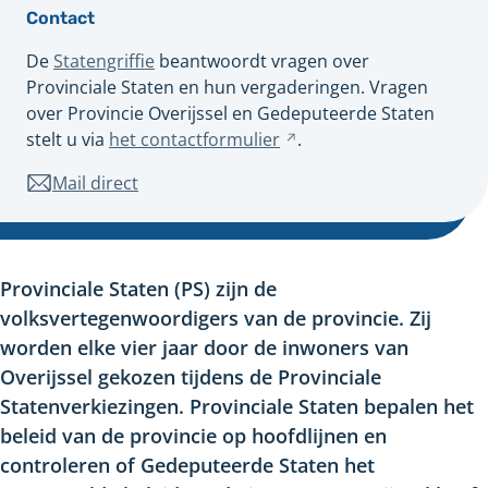
Contact
De
Statengriffie
beantwoordt vragen over
Provinciale Staten en hun vergaderingen. Vragen
over Provincie Overijssel en Gedeputeerde Staten
stelt u via
het
contactformulier
Verwijst
.
naar
Mail direct
naar
een
statengriffie@overijssel.nl
andere
website
Provinciale Staten (PS) zijn de
volksvertegenwoordigers van de provincie. Zij
worden elke vier jaar door de inwoners van
Overijssel gekozen tijdens de Provinciale
Statenverkiezingen. Provinciale Staten bepalen het
beleid van de provincie op hoofdlijnen en
controleren of Gedeputeerde Staten het