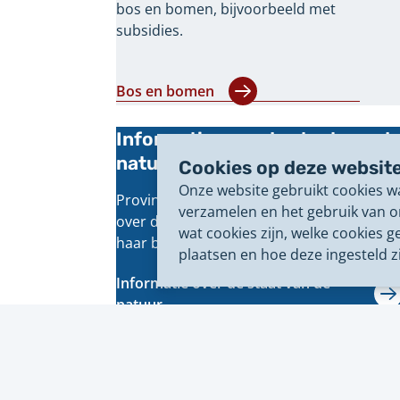
bos en bomen, bijvoorbeeld met
subsidies.
Bos en bomen
Informatie over de staat van d
natuur
Cookies op deze websit
Onze website gebruikt cookies w
Provincie Overijssel verzamelt informatie
verzamelen en het gebruik van o
over de staat van de natuur om hiermee
wat cookies zijn, welke cookies g
haar beleid te ondersteunen.
plaatsen en hoe deze ingesteld zi
Informatie over de staat van de
natuur
Bezoeka