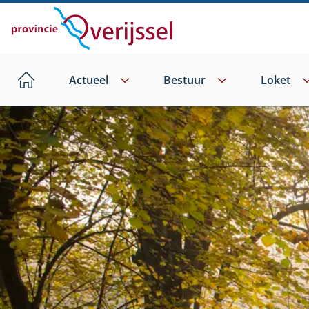
Direct
naar
hoofdinhoud
Actueel
Bestuur
Loket
Home