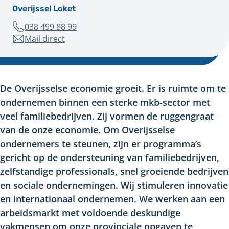
Overijssel Loket
Telefoonnummer
038 499 88 99
Mail direct
naar
overijsselloket@overijssel.nl
De Overijsselse economie groeit. Er is ruimte om te
ondernemen binnen een sterke mkb-sector met
veel familiebedrijven. Zij vormen de ruggengraat
van de onze economie. Om Overijsselse
ondernemers te steunen, zijn er programma’s
gericht op de ondersteuning van familiebedrijven,
zelfstandige professionals, snel groeiende bedrijven
en sociale ondernemingen. Wij stimuleren innovatie
en internationaal ondernemen. We werken aan een
arbeidsmarkt met voldoende deskundige
vakmensen om onze provinciale opgaven te