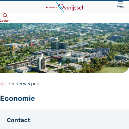
Direct
Menu
naar
Openen
hoofdinhoud
Zoeken
Onderwerpen
Economie
Contact