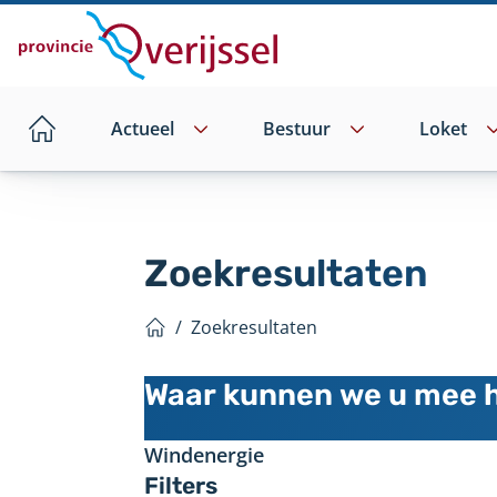
Direct
naar
hoofdinhoud
Actueel
Bestuur
Loket
Home
Zoekresultaten
/
Zoekresultaten
Home
Zoeken
Waar kunnen we u mee 
Filters