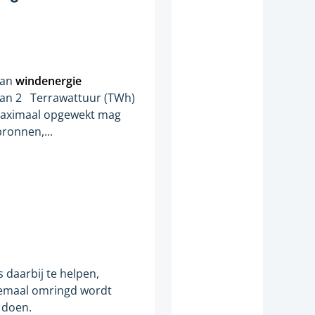
van
windenergie
van 2 Terrawattuur (TWh)
aximaal opgewekt mag
bronnen,...
 daarbij te helpen,
elemaal omringd wordt
 doen.