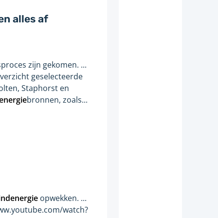
n alles af
sproces zijn gekomen. ...
Overzicht geselecteerde
olten, Staphorst en
energie
bronnen, zoals...
indenergie
opwekken. ...
/www.youtube.com/watch?