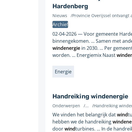
Hardenberg
Nieuws
/
Provincie Overijssel ontvang
Gevonden
Archief
op
pagina:
02-04-2026
Voor gemeente Harde
binnengekomen. ... Samen met ande
windenergie
in 2030. ... Per geme
worden. ... Energiemix Naast
winden
Energie
Labels
Handreiking windenergie
Onderwerpen
/
...
/
Handreiking winde
Gevonden
We vinden het belangrijk dat
wind
t
op
hebben we de handreiking
windene
pagina:
door
wind
turbines. ... In de handre