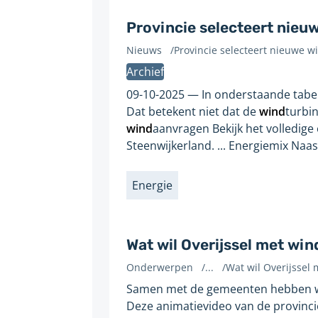
Provincie selecteert nieu
Nieuws
/
Provincie selecteert nieuwe w
Gevonden
Archief
op
pagina:
09-10-2025
In onderstaande tabel
Dat betekent niet dat de
wind
turbin
wind
aanvragen Bekijk het volledige
Steenwijkerland. ... Energiemix Naa
Energie
Labels
Wat wil Overijssel met win
Onderwerpen
/
...
/
Wat wil Overijssel
Gevonden
Samen met de gemeenten hebben w
op
Deze animatievideo van de provinci
pagina: