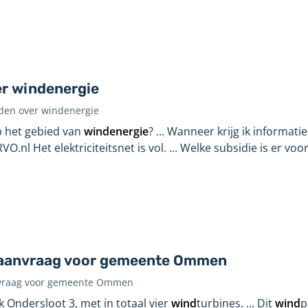
r windenergie
den over windenergie
p het gebied van
windenergie
? ... Wanneer krijg ik informati
VO.nl Het elektriciteitsnet is vol. ... Welke subsidie is er vo
ndaanvraag voor gemeente Ommen
anvraag voor gemeente Ommen
k Ondersloot 3, met in totaal vier
wind
turbines. ... Dit
wind
p