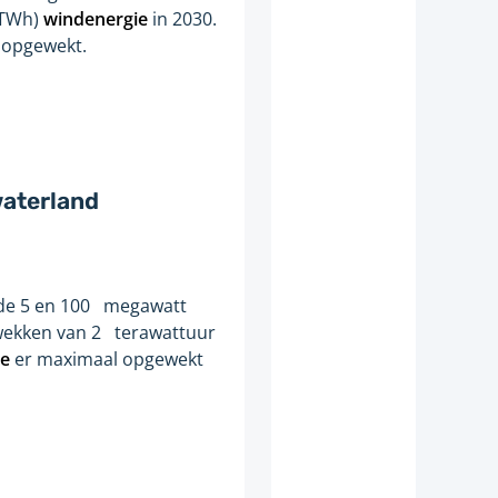
(TWh)
windenergie
in 2030.
opgewekt.
aterland
 de 5 en 100 megawatt
pwekken van 2 terawattuur
ie
er maximaal opgewekt