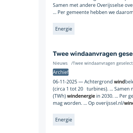
Samen met andere Overijsselse ov
pagina:
... Per gemeente hebben we daarom
Energie
Labels
Twee windaanvragen gesel
Nieuws
/
Twee windaanvragen geselect
Gevonden
Archief
op
pagina:
06-11-2025
Achtergrond
wind
bel
(circa 1 tot 20 turbines). ... Sam
(TWh)
windenergie
in 2030. ... Pe
mag worden. ... Op overijssel.nl/
win
Energie
Labels