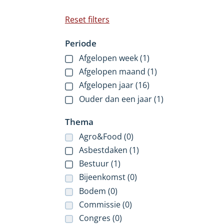
Bij
Reset filters
het
Periode
selecteren
van
Afgelopen week (1)
een
Afgelopen maand (1)
filter
Afgelopen jaar (16)
zal
Ouder dan een jaar (1)
de
pagina
Thema
verversen
Agro&Food (0)
en
Asbestdaken (1)
worden
de
Bestuur (1)
resultaten
Bijeenkomst (0)
bijgewerkt.
Bodem (0)
Commissie (0)
Congres (0)