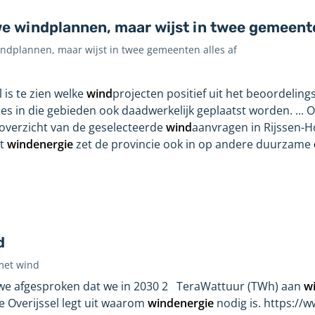
we windplannen, maar wijst in twee gemeente
indplannen, maar wijst in twee gemeenten alles af
 is te zien welke
wind
projecten positief uit het beoordeling
es in die gebieden ook daadwerkelijk geplaatst worden. ... 
 overzicht van de geselecteerde
wind
aanvragen in Rijssen-H
st
windenergie
zet de provincie ook in op andere duurzame
d
 met wind
e afgesproken dat we in 2030 2 TeraWattuur (TWh) aan
w
e Overijssel legt uit waarom
windenergie
nodig is. https:/