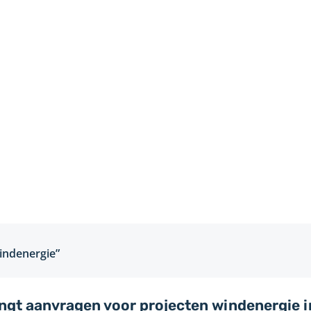
indenergie”
angt aanvragen voor projecten windenergie 