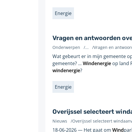
Energie
Labels
Vragen en antwoorden ove
Onderwerpen
/
...
/
Vragen en antwoor
Gevonden
Wat gebeurt er in mijn gemeente o
op
gemeente? ...
Windenergie
op land R
pagina:
windenergie
?
Energie
Labels
Overijssel selecteert wi
Nieuws
/
Overijssel selecteert winda
Gevonden
18-06-2026
Het gaat om
Wind
par
op