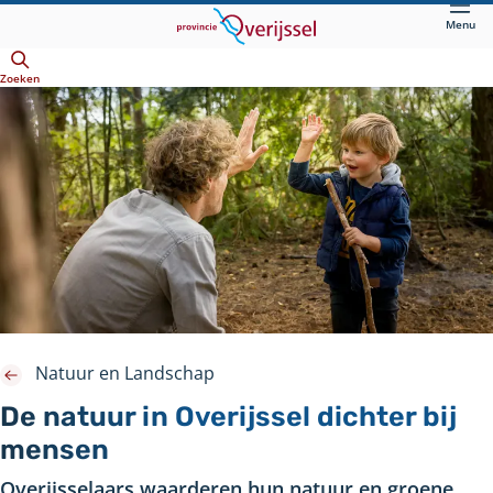
Direct
Menu
naar
Openen
hoofdinhoud
Zoeken
Natuur en Landschap
De natuur in Overijssel dichter bij
mensen
Overijsselaars waarderen hun natuur en groene