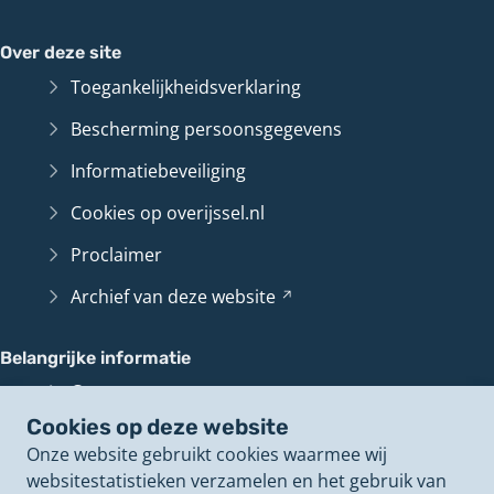
Over deze site
Toegankelijkheidsverklaring
Bescherming persoonsgegevens
Informatiebeveiliging
Cookies op overijssel.nl
Proclaimer
Archief van deze
website
(Verwijst
naar
een
Belangrijke informatie
andere
Contact en route
website)
Cookies op deze website
Overijssel
Loket
(Verwijst
Onze website gebruikt cookies waarmee wij
naar
Perswoordvoerders
websitestatistieken verzamelen en het gebruik van
een