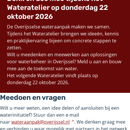
andere
Wateratelier op donderdag 22
website
oktober 2026
De Overijsselse wateraanpak maken we samen.
Tijdens het Wateratelier brengen we ideeën, kennis
en praktijkervaring bijeen om concrete stappen te
zetten.
Wilt u meedenken en meewerken aan oplossingen
voor waterbeheer in Overijssel? Meld u aan en bouw
mee aan de toekomst van water.
Het volgende Wateratelier vindt plaats op
donderdag
22
oktober
2026.
Meedoen en vragen
Wilt u meer weten, een idee delen of aansluiten bij een
waterinitiatief? Stuur dan een e-mail
naar
wateraanpak@overijssel.nl
Verwijst
. We denken graag mee
en verbinden u waar mogelijk met partners in het netwerk.
naar