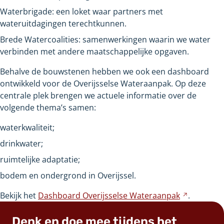
Waterbrigade: een loket waar partners met
wateruitdagingen terechtkunnen.
Brede Watercoalities: samenwerkingen waarin we water
verbinden met andere maatschappelijke opgaven.
Behalve de bouwstenen hebben we ook een dashboard
ontwikkeld voor de Overijsselse Wateraanpak. Op deze
centrale plek brengen we actuele informatie over de
volgende thema’s samen:
waterkwaliteit;
drinkwater;
ruimtelijke adaptatie;
bodem en ondergrond in Overijssel.
Bekijk het
Dashboard Overijsselse
Wateraanpak
Verwijst
.
naar
Denk en doe mee tijdens het
een