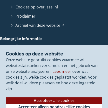
Cookies op overijssel.nl
Proclaimer
Archief van deze
website
(Verwijst
naar
een
Belangrijke informatie
andere
Contact en route
website)
Cookies op deze website
Overijssel
Loket
(Verwijst
Onze website gebruikt cookies waarmee wij
naar
Perswoordvoerders
websitestatistieken verzamelen en het gebruik van
een
onze website analyseren.
Lees meer
over wat
andere
Onze politieke
besluiten
(Verwijst
cookies zijn, welke cookies geplaatst worden, voor
website)
naar
Onze
vacatures
(Verwijst
welk doel wij deze plaatsen en hoe deze ingesteld
een
naar
zijn.
andere
een
website)
andere
Accepteer alle cookies
website)
Accepteer alleen noodzakelijke cookies