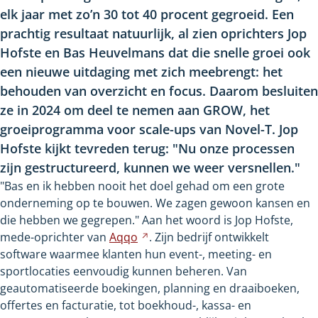
elk jaar met zo’n 30 tot 40 procent gegroeid. Een
prachtig resultaat natuurlijk, al zien oprichters Jop
Hofste en Bas Heuvelmans dat die snelle groei ook
een nieuwe uitdaging met zich meebrengt: het
behouden van overzicht en focus. Daarom besluiten
ze in 2024 om deel te nemen aan GROW, het
groeiprogramma voor scale-ups van Novel-T. Jop
Hofste kijkt tevreden terug: "Nu onze processen
zijn gestructureerd, kunnen we weer versnellen."
"Bas en ik hebben nooit het doel gehad om een grote
onderneming op te bouwen. We zagen gewoon kansen en
die hebben we gegrepen." Aan het woord is Jop Hofste,
mede-oprichter van
Aqqo
Verwijst
. Zijn bedrijf ontwikkelt
software waarmee klanten hun event-, meeting- en
naar
sportlocaties eenvoudig kunnen beheren. Van
een
geautomatiseerde boekingen, planning en draaiboeken,
andere
offertes en facturatie, tot boekhoud-, kassa- en
website