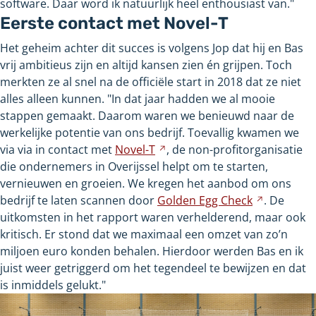
software. Daar word ik natuurlijk heel enthousiast van."
Eerste contact met Novel-T
Het geheim achter dit succes is volgens Jop dat hij en Bas
vrij ambitieus zijn en altijd kansen zien én grijpen. Toch
merkten ze al snel na de officiële start in 2018 dat ze niet
alles alleen kunnen. "In dat jaar hadden we al mooie
stappen gemaakt. Daarom waren we benieuwd naar de
werkelijke potentie van ons bedrijf. Toevallig kwamen we
via via in contact met
Novel-T
Verwijst
, de non-profitorganisatie
die ondernemers in Overijssel helpt om te starten,
naar
vernieuwen en groeien. We kregen het aanbod om ons
een
bedrijf te laten scannen door
Golden Egg
andere
Check
Verwijst
. De
uitkomsten in het rapport waren verhelderend, maar ook
website
naar
kritisch. Er stond dat we maximaal een omzet van zo’n
een
miljoen euro konden behalen. Hierdoor werden Bas en ik
andere
juist weer getriggerd om het tegendeel te bewijzen en dat
website
is inmiddels gelukt."