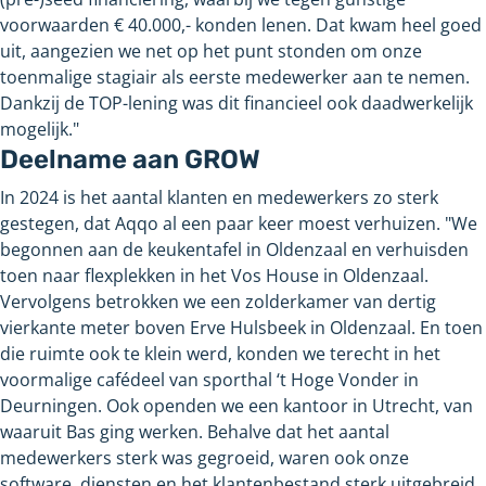
voorwaarden € 40.000,- konden lenen. Dat kwam heel goed
uit, aangezien we net op het punt stonden om onze
toenmalige stagiair als eerste medewerker aan te nemen.
Dankzij de TOP-lening was dit financieel ook daadwerkelijk
mogelijk."
Deelname aan GROW
In 2024 is het aantal klanten en medewerkers zo sterk
gestegen, dat Aqqo al een paar keer moest verhuizen. "We
begonnen aan de keukentafel in Oldenzaal en verhuisden
toen naar flexplekken in het Vos House in Oldenzaal.
Vervolgens betrokken we een zolderkamer van dertig
vierkante meter boven Erve Hulsbeek in Oldenzaal. En toen
die ruimte ook te klein werd, konden we terecht in het
voormalige cafédeel van sporthal ‘t Hoge Vonder in
Deurningen. Ook openden we een kantoor in Utrecht, van
waaruit Bas ging werken. Behalve dat het aantal
medewerkers sterk was gegroeid, waren ook onze
software, diensten en het klantenbestand sterk uitgebreid.