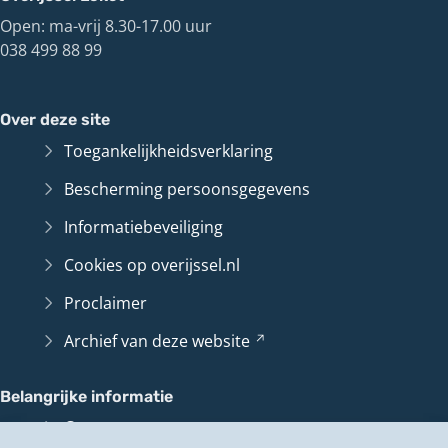
Open: ma-vrij 8.30-17.00 uur
038 499 88 99
Over deze site
Toegankelijkheidsverklaring
Bescherming persoonsgegevens
Informatiebeveiliging
Cookies op overijssel.nl
Proclaimer
Archief van deze
website
(Verwijst
naar
een
Belangrijke informatie
andere
Contact en route
website)