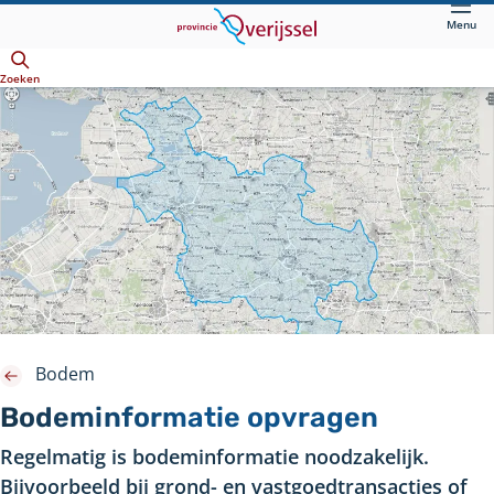
Direct
Menu
naar
Openen
hoofdinhoud
Zoeken
Bodem
Bodeminformatie opvragen
Regelmatig is bodeminformatie noodzakelijk.
Bijvoorbeeld bij grond- en vastgoedtransacties of