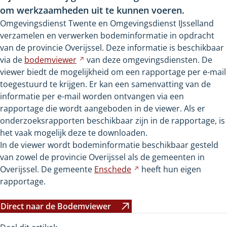
om werkzaamheden uit te kunnen voeren.
Omgevingsdienst Twente en Omgevingsdienst IJsselland
verzamelen en verwerken bodeminformatie in opdracht
van de provincie Overijssel. Deze informatie is beschikbaar
via de
bodemviewer
Verwijst
van deze omgevingsdiensten. De
viewer biedt de mogelijkheid om een rapportage per e-mail
naar
toegestuurd te krijgen. Er kan een samenvatting van de
een
informatie per e-mail worden ontvangen via een
andere
rapportage die wordt aangeboden in de viewer. Als er
website
onderzoeksrapporten beschikbaar zijn in de rapportage, is
het vaak mogelijk deze te downloaden.
In de viewer wordt bodeminformatie beschikbaar gesteld
van zowel de provincie Overijssel als de gemeenten in
Overijssel. De gemeente
Enschede
Verwijst
heeft hun eigen
rapportage.
naar
een
andere
Direct naar de Bodemviewer
Verwijst
website
naar