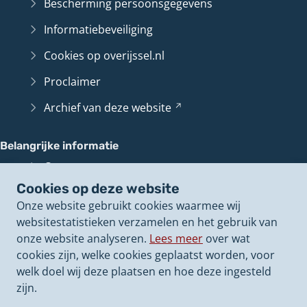
Bescherming persoonsgegevens
Informatiebeveiliging
Cookies op overijssel.nl
Proclaimer
Archief van deze
website
(Verwijst
naar
een
Belangrijke informatie
andere
Contact en route
website)
Cookies op deze website
Overijssel
Loket
(Verwijst
Onze website gebruikt cookies waarmee wij
naar
Perswoordvoerders
websitestatistieken verzamelen en het gebruik van
een
onze website analyseren.
Lees meer
over wat
andere
Onze politieke
besluiten
(Verwijst
cookies zijn, welke cookies geplaatst worden, voor
website)
naar
Onze
vacatures
(Verwijst
welk doel wij deze plaatsen en hoe deze ingesteld
een
naar
zijn.
andere
een