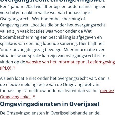
Per 1 januari 2024 wordt er bij een bodemsanering een
verschil gemaakt in welke wet van toepassing is:
Overgangsrecht Wet bodembescherming of
Omgevingswet. Locaties die onder het overgangsrecht
vallen zijn vaak locaties waarvoor onder de Wet
bodembescherming een beschikking is afgegeven en
sprake is van een nog lopende sanering. Hier blijft het
‘oude’ bevoegde gezag bevoegd. Meer informatie over
situaties waar sprake kan zijn van overgangsrecht is te
vinden op de
website van het Informatiepunt Leefomgeving
(IPLO)
Verwijst
.
naar
Als een locatie niet onder het overgangsrecht valt, dan is
een
de nieuwe meldingswijze van de Omgevingswet van
andere
toepassing. U meldt uw bodemactiviteit dan via het
nieuwe
website
Omgevingsloket
Verwijst
Omgevingsdiensten in Overijssel
naar
een
De Omgevingsdiensten in Overijssel behandelen de