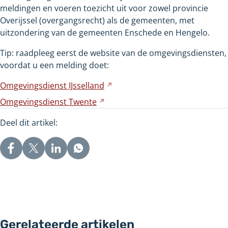
andere
meldingen en voeren toezicht uit voor zowel provincie
website
Overijssel (overgangsrecht) als de gemeenten, met
uitzondering van de gemeenten Enschede en Hengelo.
Tip: raadpleeg eerst de website van de omgevingsdiensten,
voordat u een melding doet:
Omgevingsdienst
IJsselland
Verwijst
naar
Omgevingsdienst
Twente
Verwijst
een
naar
andere
Deel dit artikel:
een
website
andere
website
Gerelateerde artikelen