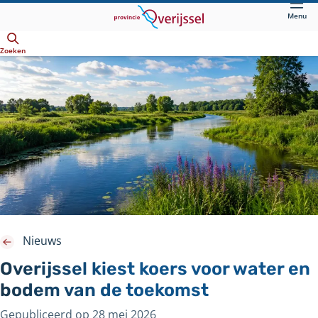
Direct
Menu
naar
Openen
hoofdinhoud
Zoeken
Nieuws
Overijssel kiest koers voor water en
bodem van de toekomst
Gepubliceerd op
28 mei 2026