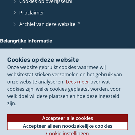
Cookies op overijssel.nl
Proclaimer
Archief van deze
website
(Verwijst
naar
een
Belangrijke informatie
andere
Contact en route
website)
Cookies op deze website
Overijssel
Loket
(Verwijst
Onze website gebruikt cookies waarmee wij
naar
Perswoordvoerders
websitestatistieken verzamelen en het gebruik van
een
onze website analyseren.
Lees meer
over wat
andere
Onze politieke
besluiten
(Verwijst
cookies zijn, welke cookies geplaatst worden, voor
website)
naar
Onze
vacatures
(Verwijst
welk doel wij deze plaatsen en hoe deze ingesteld
een
naar
zijn.
andere
een
website)
andere
Accepteer alle cookies
website)
Accepteer alleen noodzakelijke cookies
Cookie instellingen