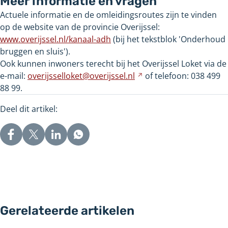
Meer informatie en vragen
Actuele informatie en de omleidingsroutes zijn te vinden
op de website van de provincie Overijssel:
www.overijssel.nl/kanaal-adh
(bij het tekstblok 'Onderhoud
bruggen en sluis').
Ook kunnen inwoners terecht bij het Overijssel Loket via de
e-mail:
overijsselloket@overijssel.nl
Verwijst
of telefoon: 038 499
88 99.
naar
een
Deel dit artikel:
andere
website
Gerelateerde artikelen