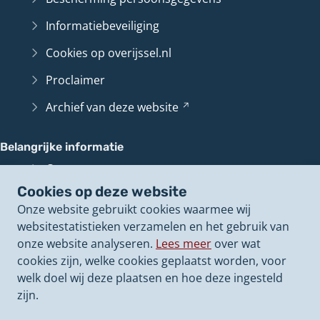
Informatiebeveiliging
Cookies op overijssel.nl
Proclaimer
Archief van deze
website
(Verwijst
naar
een
Belangrijke informatie
andere
Contact en route
website)
Cookies op deze website
Overijssel
Loket
(Verwijst
Onze website gebruikt cookies waarmee wij
naar
Perswoordvoerders
websitestatistieken verzamelen en het gebruik van
een
onze website analyseren.
Lees meer
over wat
andere
Onze politieke
besluiten
(Verwijst
cookies zijn, welke cookies geplaatst worden, voor
website)
naar
Onze
vacatures
(Verwijst
welk doel wij deze plaatsen en hoe deze ingesteld
een
naar
zijn.
andere
een
website)