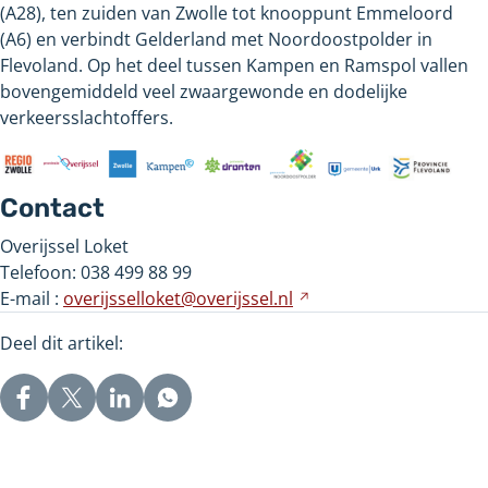
(A28), ten zuiden van Zwolle tot knooppunt Emmeloord
(A6) en verbindt Gelderland met Noordoostpolder in
Flevoland. Op het deel tussen Kampen en Ramspol vallen
bovengemiddeld veel zwaargewonde en dodelijke
verkeersslachtoffers.
Contact
Overijssel Loket
Telefoon: 038 499 88 99
E-mail :
overijsselloket@overijssel.nl
Verwijst
naar
Deel dit artikel:
een
andere
website