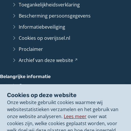
Toegankelijkheidsverklaring
Bescherming persoonsgegevens
Informatiebeveiliging
Cookies op overijssel.nl
Proclaimer
Archief van deze
website
(Verwijst
naar
een
Belangrijke informatie
andere
Contact en route
website)
Cookies op deze website
Overijssel
Loket
(Verwijst
Onze website gebruikt cookies waarmee wij
naar
Perswoordvoerders
websitestatistieken verzamelen en het gebruik van
een
onze website analyseren.
Lees meer
over wat
andere
Onze politieke
besluiten
(Verwijst
cookies zijn, welke cookies geplaatst worden, voor
website)
naar
Onze
vacatures
(Verwijst
welk doel wij deze plaatsen en hoe deze ingesteld