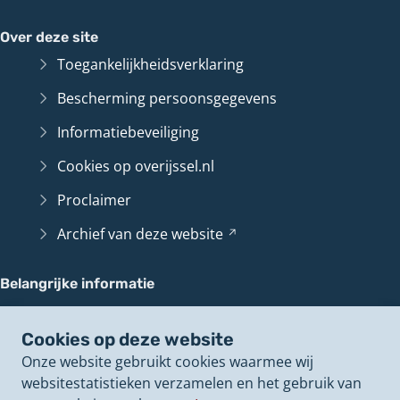
Over deze site
Toegankelijkheidsverklaring
Bescherming persoonsgegevens
Informatiebeveiliging
Cookies op overijssel.nl
Proclaimer
Archief van deze
website
(Verwijst
naar
een
Belangrijke informatie
andere
Contact en route
website)
Cookies op deze website
Overijssel
Loket
(Verwijst
Onze website gebruikt cookies waarmee wij
naar
Perswoordvoerders
websitestatistieken verzamelen en het gebruik van
een