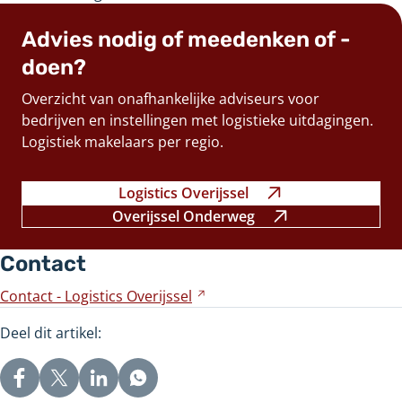
Advies nodig of meedenken of -
doen?
Overzicht van onafhankelijke adviseurs voor
bedrijven en instellingen met logistieke uitdagingen.
Logistiek makelaars per regio.
Logistics Overijssel
Verwijst
Overijssel Onderweg
naar
Verwijst
een
naar
Contact
andere
een
website
andere
Contact - Logistics
Overijssel
Verwijst
website
naar
Deel dit artikel:
een
andere
website