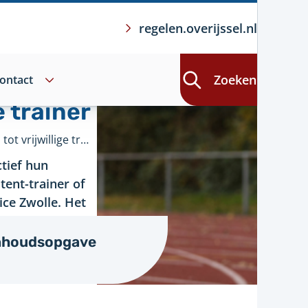
regelen.overijssel.nl
Zoeken
ontact
e trainer
KickStart leidt jongeren op tot vrijwillige trainer
tief hun
tent-trainer of
ice Zwolle. Het
tdekken en
 de clubs terwijl
nhoudsopgave
r bij