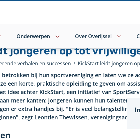
Onderwerpen
Over Overijssel
C
dt jongeren op tot vrijwillig
pirerende verhalen en successen
/
etrokken bij hun sportvereniging en laten we ze ac
ze een korte, praktische opleiding te geven om assis
et idee achter KickStart, een initiatief van SportServ
ct aan meer kanten: jongeren kunnen hun talenten on
en er extra handjes bij. "Er is veel belangstelling bij
I
nnen", zegt Leontien Thewissen, verenigingsadviseu
gen