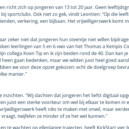
 en richt zich op jongeren van 13 tot 20 jaar. Geen leeftijd
 bij sportclubs. Ook niet zo gek, vindt Leontien: "Op die lee
vrienden, verkering, een bijbaan. Het vrijwilligerswerk komt 
ar zeker niet dat jongeren hun steentje niet willen bijdrage
bben leerlingen van 5 en 6 vwo van het Thomas a Kempis Co
ijn collega Koen Tip en ik zijn beiden rond de 40. Dan kan je
 heen gaan bedenken, maar we wilden juist heel goed aansl
bben we voor deze opzet gekozen: echt de doelgroep bevr
elke manier."
e inzichten. "Wij dachten dat jongeren het liefst digitaal op
n juist een sterke voorkeur om wel bij elkaar te komen in 
 vrijwilligerswerk heeft niks te maken met onwil, maar eerde
vraagt, twijfelen ze minder of ze het wel kunnen."
en te wachten op ellenlange trajecten, heeft KickStart vier