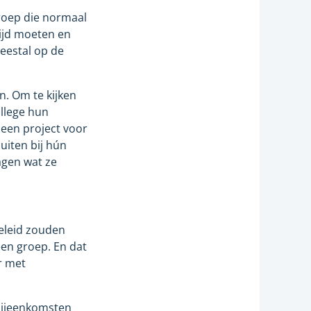
sgroep die normaal
ftijd moeten en
meestal op de
n. Om te kijken
llege hun
 een project voor
uiten bij hún
agen wat ze
geleid zouden
een groep. En dat
r met
 bijeenkomsten