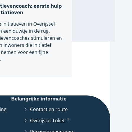
atievencoach: eerste hulp
nitiatieven
 initiatieven in Overijssel
n een duwtje in de rug.
atievencoaches stimuleren en
 inwoners die initiatief
n nemen voor een fijne
.
Belangrijke informatie
ing
Contact en route
Overijssel
Loket
(Verwijst
naar
Perswoordvoerders