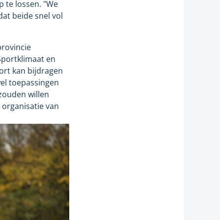
op te lossen. "We
dat beide snel vol
provincie
Sportklimaat en
ort kan bijdragen
wel toepassingen
 zouden willen
 organisatie van