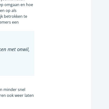
roep omgaan en hoe
den op als
jk betrokken te
lnemers een
aken met onwil,
en minder snel
eren ook weer laten