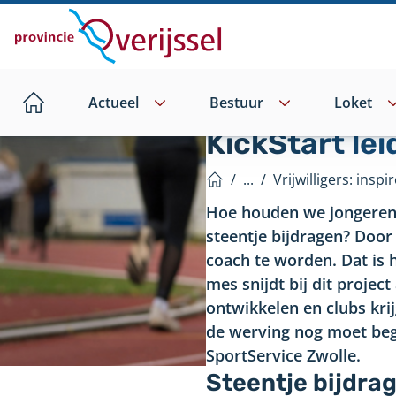
Direct
naar
hoofdinhoud
Actueel
Bestuur
Loket
Home
KickStart lei
/
...
/
Vrijwilligers: ins
Home
Hoe houden we jongeren b
steentje bijdragen? Door 
coach te worden. Dat is h
mes snijdt bij dit proje
ontwikkelen en clubs krijg
de werving nog moet begi
SportService Zwolle.
Steentje bijdra