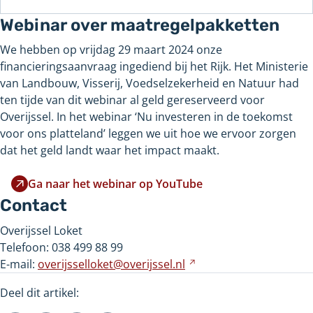
Webinar over maatregelpakketten
We hebben op vrijdag 29 maart 2024 onze
financieringsaanvraag ingediend bij het Rijk. Het Ministerie
van Landbouw, Visserij, Voedselzekerheid en Natuur had
ten tijde van dit webinar al geld gereserveerd voor
Overijssel. In het webinar ‘Nu investeren in de toekomst
voor ons platteland’ leggen we uit hoe we ervoor zorgen
dat het geld landt waar het impact maakt.
Ga naar het webinar op YouTube
Verwijst
Contact
naar
een
Overijssel Loket
andere
Telefoon: 038 499 88 99
website
E-mail:
overijsselloket@overijssel.nl
Verwijst
naar
Deel dit artikel:
een