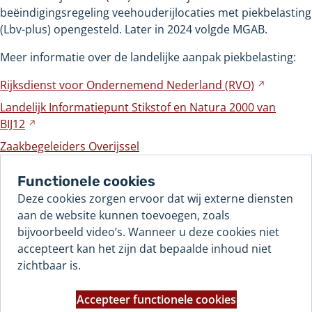
beëindigingsregeling veehouderijlocaties met piekbelasting
(Lbv-plus) opengesteld. Later in 2024 volgde MGAB.
Meer informatie over de landelijke aanpak piekbelasting:
Rijksdienst voor Ondernemend Nederland
(RVO)
Verwijst
naar
Landelijk Informatiepunt Stikstof en Natura 2000 van
een
BIJ12
Verwijst
andere
naar
Zaakbegeleiders Overijssel
website
een
andere
Functionele cookies
website
Deze cookies zorgen ervoor dat wij externe diensten
aan de website kunnen toevoegen, zoals
bijvoorbeeld video’s. Wanneer u deze cookies niet
accepteert kan het zijn dat bepaalde inhoud niet
zichtbaar is.
Accepteer functionele cookies