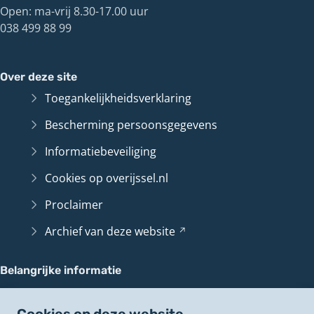
Open: ma-vrij 8.30-17.00 uur
038 499 88 99
Over deze site
Toegankelijkheidsverklaring
Bescherming persoonsgegevens
Informatiebeveiliging
Cookies op overijssel.nl
Proclaimer
Archief van deze
website
(Verwijst
naar
een
Belangrijke informatie
andere
Contact en route
website)