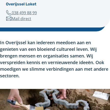
Overijssel Loket
Telefoonnummer
038 499 88 99
Mail direct
naar
overijsselloket@overijssel.nl
In Overijssel kan iedereen meedoen aan en
genieten van een bloeiend cultureel leven. Wij
brengen mensen en organisaties samen. Wij
verspreiden kennis en vernieuwende ideeën. Ook
moedigen we slimme verbindingen aan met andere
sectoren.