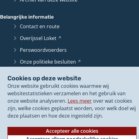
naar
een
Belangrijke informatie
andere
Contact en route
website)
Overijssel
Loket
(Verwijst
naar
Perswoordvoerders
een
andere
Onze politieke
besluiten
(Verwijst
website)
naar
Onze
vacatures
(Verwijst
een
Cookies op deze website
naar
andere
Onze website gebruikt cookies waarmee wij
een
website)
websitestatistieken verzamelen en het gebruik van
andere
onze website analyseren.
Lees meer
over wat cookies
website)
zijn, welke cookies geplaatst worden, voor welk doel wij
deze plaatsen en hoe deze ingesteld zijn.
Accepteer alle cookies