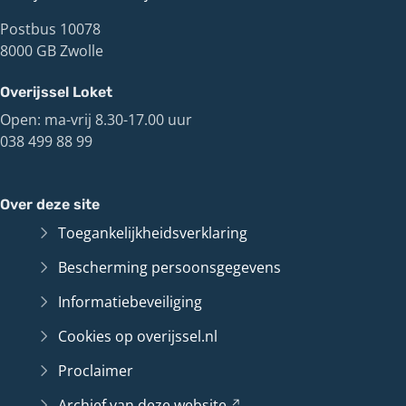
Postbus 10078
8000 GB Zwolle
Overijssel Loket
Open: ma-vrij 8.30-17.00 uur
038 499 88 99
Over deze site
Toegankelijkheidsverklaring
Bescherming persoonsgegevens
Informatiebeveiliging
Cookies op overijssel.nl
Proclaimer
Archief van deze
website
(Verwijst