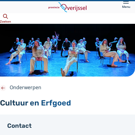
Direct
Menu
naar
Openen
hoofdinhoud
Zoeken
Onderwerpen
Cultuur en Erfgoed
Contact