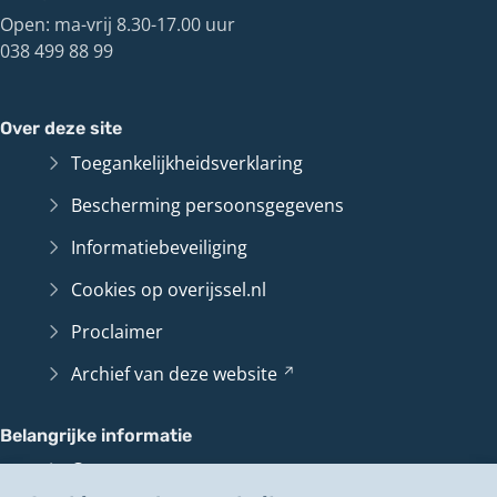
Open: ma-vrij 8.30-17.00 uur
038 499 88 99
Over deze site
Toegankelijkheidsverklaring
Bescherming persoonsgegevens
Informatiebeveiliging
Cookies op overijssel.nl
Proclaimer
Archief van deze
website
(Verwijst
naar
een
Belangrijke informatie
andere
Contact en route
website)