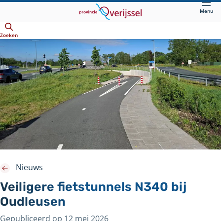
Direct
Menu
naar
Openen
hoofdinhoud
Zoeken
Nieuws
Veiligere fietstunnels N340 bij
Oudleusen
Gepubliceerd op
12 mei 2026