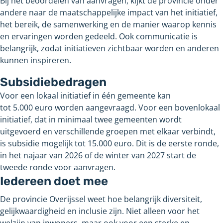
Bij het beoordelen van aanvragen, kijkt de provincie onder
andere naar de maatschappelijke impact van het initiatief,
het bereik, de samenwerking en de manier waarop kennis
en ervaringen worden gedeeld. Ook communicatie is
belangrijk, zodat initiatieven zichtbaar worden en anderen
kunnen inspireren.
Subsidiebedragen
Voor een lokaal initiatief in één gemeente kan
tot
5.000
euro worden aangevraagd. Voor een bovenlokaal
initiatief, dat in minimaal twee gemeenten wordt
uitgevoerd en verschillende groepen met elkaar verbindt,
is subsidie mogelijk tot
15.000
euro. Dit is de eerste ronde,
in het najaar van
2026 of de winter van
2027 start de
tweede ronde voor aanvragen.
Iedereen doet mee
De provincie Overijssel weet hoe belangrijk diversiteit,
gelijkwaardigheid en inclusie zijn. Niet alleen voor het
welzijn van inwoners, maar ook voor een sterke en