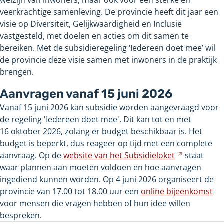
veerkrachtige samenleving. De provincie heeft dit jaar een
visie op Diversiteit, Gelijkwaardigheid en Inclusie
vastgesteld, met doelen en acties om dit samen te
bereiken. Met de subsidieregeling ‘Iedereen doet mee’ wil
de provincie deze visie samen met inwoners in de praktijk
brengen.
Aanvragen vanaf 15
juni
2026
Vanaf 15
juni
2026 kan subsidie worden aangevraagd voor
de regeling 'Iedereen doet mee'. Dit kan tot en met
16
oktober
2026, zolang er budget beschikbaar is. Het
budget is beperkt, dus reageer op tijd met een complete
aanvraag. Op de
website van het
Subsidieloket
Verwijst
staat
waar plannen aan moeten voldoen en hoe aanvragen
naar
ingediend kunnen worden. Op
4
juni
2026 organiseert de
een
provincie van
17.00 tot 18.00
uur een
online bijeenkomst
andere
voor mensen die vragen hebben of hun idee willen
website
bespreken.