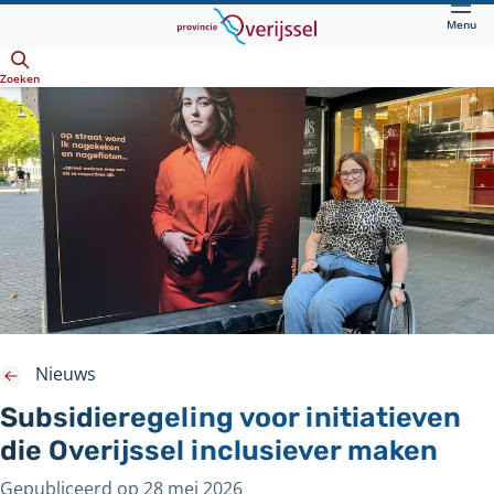
Direct
Menu
naar
Openen
hoofdinhoud
Zoeken
Nieuws
Subsidieregeling voor initiatieven
die Overijssel inclusiever maken
Gepubliceerd op
28 mei 2026