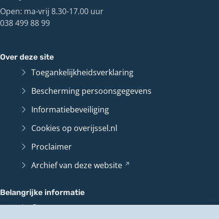
Open: ma-vrij 8.30-17.00 uur
038 499 88 99
Over deze site
Toegankelijkheidsverklaring
Bescherming persoonsgegevens
Informatiebeveiliging
Cookies op overijssel.nl
Proclaimer
Archief van deze
website
(Verwijst
naar
een
Belangrijke informatie
andere
Contact en route
website)