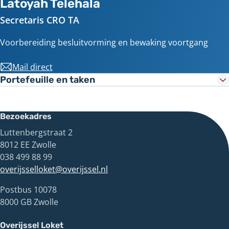
Latoyah Telehala
Secretaris CRO TA
Voorbereiding besluitvorming en bewaking voortgang
Mail direct
secretariaatcrota@overijssel.nl
Meer
Portefeuille en taken
informatie
Bezoekadres
Luttenbergstraat 2
8012 EE Zwolle
038 499 88 99
overijsselloket@overijssel.nl
Postbus 10078
8000 GB Zwolle
Overijssel Loket