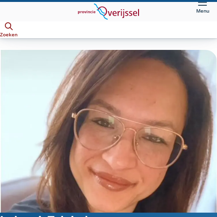
Direct
Menu
naar
Openen
hoofdinhoud
Zoeken