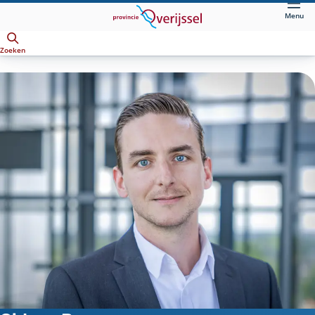
Direct
Menu
naar
Openen
hoofdinhoud
Zoeken