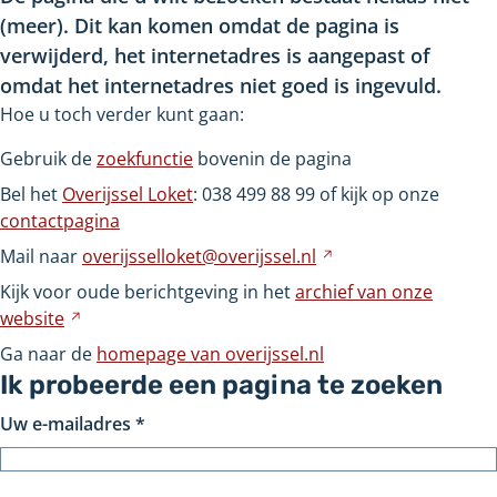
(meer). Dit kan komen omdat de pagina is
verwijderd, het internetadres is aangepast of
omdat het internetadres niet goed is ingevuld.
Hoe u toch verder kunt gaan:
Gebruik de
zoekfunctie
bovenin de pagina
Bel het
Overijssel Loket
: 038
499
88
99 of kijk op onze
contactpagina
Mail naar
overijsselloket@overijssel.nl
Verwijst
naar
Kijk voor oude berichtgeving in het
archief van onze
een
website
Verwijst
andere
naar
Ga naar de
homepage van overijssel.nl
website
een
Ik probeerde een pagina te zoeken
andere
Uw e-mailadres
*
website