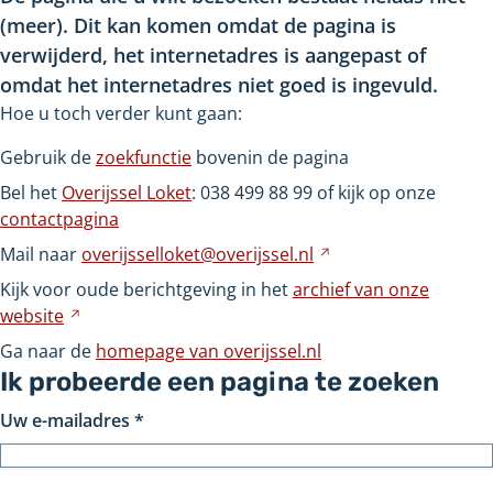
(meer). Dit kan komen omdat de pagina is
verwijderd, het internetadres is aangepast of
omdat het internetadres niet goed is ingevuld.
Hoe u toch verder kunt gaan:
Gebruik de
zoekfunctie
bovenin de pagina
Bel het
Overijssel Loket
: 038
499
88
99 of kijk op onze
contactpagina
Mail naar
overijsselloket@overijssel.nl
Verwijst
naar
Kijk voor oude berichtgeving in het
archief van onze
een
website
Verwijst
andere
naar
Ga naar de
homepage van overijssel.nl
website
een
Ik probeerde een pagina te zoeken
andere
Uw e-mailadres
*
website