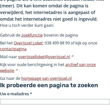
(meer). Dit kan komen omdat de pagina is
verwijderd, het internetadres is aangepast of
omdat het internetadres niet goed is ingevuld.
Hoe u toch verder kunt gaan:
Gebruik de
zoekfunctie
bovenin de pagina
Bel het
Overijssel Loket
: 038
499
88
99 of kijk op onze
contactpagina
Mail naar
overijsselloket@overijssel.nl
Verwijst
naar
Kijk voor oude berichtgeving in het
archief van onze
een
website
Verwijst
andere
naar
Ga naar de
homepage van overijssel.nl
website
een
Ik probeerde een pagina te zoeken
andere
Uw e-mailadres
*
website