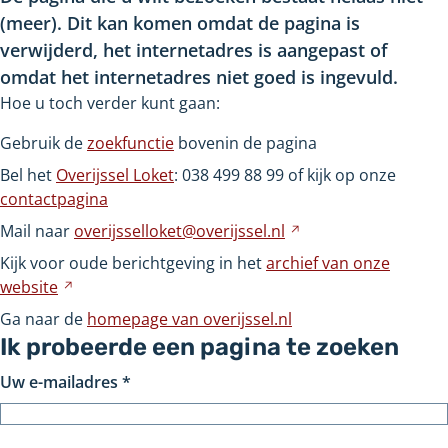
(meer). Dit kan komen omdat de pagina is
verwijderd, het internetadres is aangepast of
omdat het internetadres niet goed is ingevuld.
Hoe u toch verder kunt gaan:
Gebruik de
zoekfunctie
bovenin de pagina
Bel het
Overijssel Loket
: 038
499
88
99 of kijk op onze
contactpagina
Mail naar
overijsselloket@overijssel.nl
Verwijst
naar
Kijk voor oude berichtgeving in het
archief van onze
een
website
Verwijst
andere
naar
Ga naar de
homepage van overijssel.nl
website
een
Ik probeerde een pagina te zoeken
andere
Uw e-mailadres
*
website