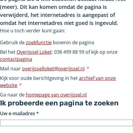
(meer). Dit kan komen omdat de pagina is
verwijderd, het internetadres is aangepast of
omdat het internetadres niet goed is ingevuld.
Hoe u toch verder kunt gaan:
Gebruik de
zoekfunctie
bovenin de pagina
Bel het
Overijssel Loket
: 038
499
88
99 of kijk op onze
contactpagina
Mail naar
overijsselloket@overijssel.nl
Verwijst
naar
Kijk voor oude berichtgeving in het
archief van onze
een
website
Verwijst
andere
naar
Ga naar de
homepage van overijssel.nl
website
een
Ik probeerde een pagina te zoeken
andere
Uw e-mailadres
*
website