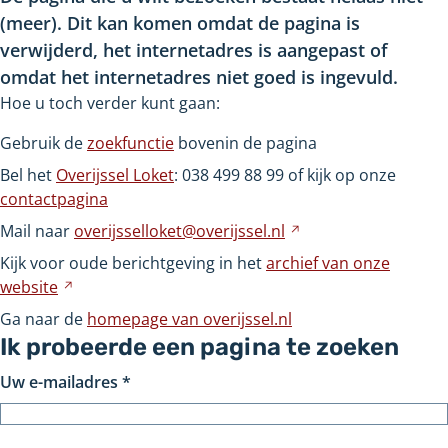
(meer). Dit kan komen omdat de pagina is
verwijderd, het internetadres is aangepast of
omdat het internetadres niet goed is ingevuld.
Hoe u toch verder kunt gaan:
Gebruik de
zoekfunctie
bovenin de pagina
Bel het
Overijssel Loket
: 038
499
88
99 of kijk op onze
contactpagina
Mail naar
overijsselloket@overijssel.nl
Verwijst
naar
Kijk voor oude berichtgeving in het
archief van onze
een
website
Verwijst
andere
naar
Ga naar de
homepage van overijssel.nl
website
een
Ik probeerde een pagina te zoeken
andere
Uw e-mailadres
*
website