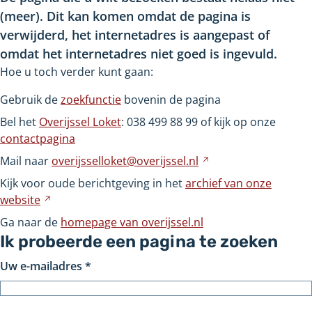
(meer). Dit kan komen omdat de pagina is
verwijderd, het internetadres is aangepast of
omdat het internetadres niet goed is ingevuld.
Hoe u toch verder kunt gaan:
Gebruik de
zoekfunctie
bovenin de pagina
Bel het
Overijssel Loket
: 038
499
88
99 of kijk op onze
contactpagina
Mail naar
overijsselloket@overijssel.nl
Verwijst
naar
Kijk voor oude berichtgeving in het
archief van onze
een
website
Verwijst
andere
naar
Ga naar de
homepage van overijssel.nl
website
een
Ik probeerde een pagina te zoeken
andere
Uw e-mailadres
*
website