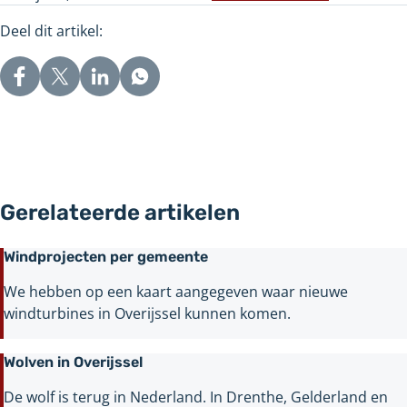
andere
een
naar
Deel dit artikel:
website
andere
een
website
andere
website
Gerelateerde artikelen
Windprojecten per gemeente
We hebben op een kaart aangegeven waar nieuwe
windturbines in Overijssel kunnen komen.
Wolven in Overijssel
De wolf is terug in Nederland. In Drenthe, Gelderland en