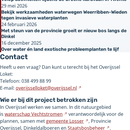
29 mei 2026
Bekijk werkzaamheden waterwegen Weerribben-Wieden
tegen invasieve waterplanten
24 februari 2026
Met steun van de provincie groeit er nieuw bos langs de
Dinkel
16 december 2025
Over water én land exotische probleemplanten te lijf
Contact
Heeft u een vraag? Dan kunt u terecht bij het Overijssel
Loket:
Telefoon: 038 499 88 99
E-mail:
overijsselloket@overijssel.nl
Verwijst
naar
Wie er bij dit project betrokken zijn
een
In Overijssel werken we samen. In dit natuurgebied
andere
is
waterschap
Vechtstromen
Verwijst
verantwoordelijk voor de
website
plannen, samen met
gemeente
naar
Losser
Verwijst
, Provincie
Overijssel, Dinkeldalboeren en
een
Staatsbosbeheer
naar
Verwijst
.