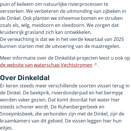
puin of keileem om natuurlijke rivierprocessen te
versterken. We verbeteren de uitmonding van zijbeken in
de Dinkel. Ook planten we inheemse bomen en struiken
zoals els, wilg, meidoorn en sleedoorn. We zorgen dat
kruidenrijk grasland zich kan ontwikkelen.
De verwachting is dat we in het vierde kwartaal van 2025
kunnen starten met de uitvoering van de maatregelen.
Meer informatie over de Dinkeldal-projecten leest u ook op
de website van waterschap
Vechtstromen
Verwijst
.
naar
Over Dinkeldal
een
Er keren steeds meer verschillende soorten vissen terug in
andere
de Dinkel. De beekprik, rivierdonderpad en het bermpje
website
worden vaker gezien. Dat komt doordat het water hier
steeds schoner wordt. De Ruhenbergerbeek en
Snoeyinksbeek, die verbonden zijn met de Dinkel, zijn de
kraamkamers van dit gebied. De vissen leggen hier hun
eitjes.