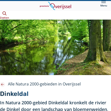
Direct
Menu
naar
Openen
hoofdinhoud
Zoeken
Alle Natura 2000-gebieden in Overijssel
Dinkeldal
In Natura 2000-gebied Dinkeldal kronkelt de rivier
de Dinkel door een landschap van bloemenweiden,