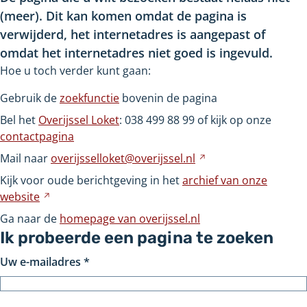
(meer). Dit kan komen omdat de pagina is
verwijderd, het internetadres is aangepast of
omdat het internetadres niet goed is ingevuld.
Hoe u toch verder kunt gaan:
Gebruik de
zoekfunctie
bovenin de pagina
Bel het
Overijssel Loket
: 038
499
88
99 of kijk op onze
contactpagina
Mail naar
overijsselloket@overijssel.nl
Verwijst
naar
Kijk voor oude berichtgeving in het
archief van onze
een
website
Verwijst
andere
naar
Ga naar de
homepage van overijssel.nl
website
een
Ik probeerde een pagina te zoeken
andere
Uw e-mailadres
*
website