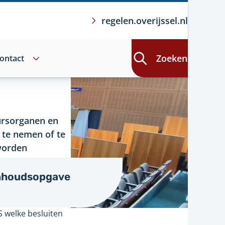
regelen.overijssel.nl
Zoeken
ontact
ursorganen en
 te nemen of te
 worden
de CdK zouden
nhoudsopgave
jk: bestuurlijk
 welke besluiten