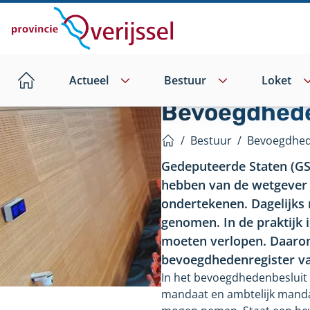
Direct
naar
hoofdinhoud
Actueel
Bestuur
Loket
Home
Bevoegdhede
/
Bestuur
/
Bevoegdhed
Home
Gedeputeerde Staten (GS
hebben van de wetgever 
ondertekenen. Dagelijks 
genomen. In de praktijk 
moeten verlopen. Daaro
bevoegdhedenregister va
In het bevoegdhedenbesluit 
mandaat en ambtelijk manda