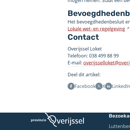
mogen nemen. Staat een bevo
Bevoegdhedenbe
Het bevoegdhedenbesluit e
Lokale wet- en
regelgeving
Contact
Overijssel Loket
Telefoon: 038 499 88 99
E-mail:
overijsselloket@overij
Deel dit artikel:
Facebook
X
LinkedI
Bezoeka
Luttenber