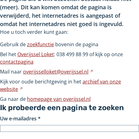
(meer). Dit kan komen omdat de pagina is
verwijderd, het internetadres is aangepast of
omdat het internetadres niet goed is ingevuld.
Hoe u toch verder kunt gaan:
Gebruik de
zoekfunctie
bovenin de pagina
Bel het
Overijssel Loket
: 038
499
88
99 of kijk op onze
contactpagina
Mail naar
overijsselloket@overijssel.nl
Verwijst
naar
Kijk voor oude berichtgeving in het
archief van onze
een
website
Verwijst
andere
naar
Ga naar de
homepage van overijssel.nl
website
een
Ik probeerde een pagina te zoeken
andere
Uw e-mailadres
*
website