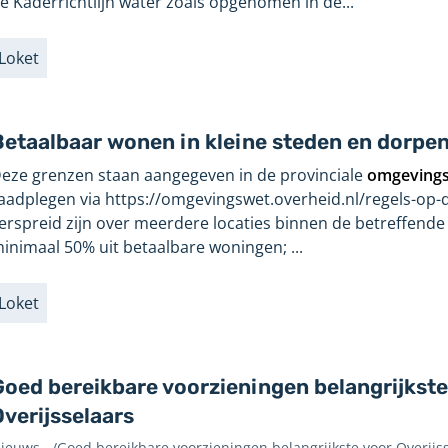
e Kaderrichtlijn water zoals opgenomen in de...
Loket
abels
Betaalbaar wonen in kleine steden en dorpe
eze grenzen staan aangegeven in de provinciale
omgeving
aadplegen via https://omgevingswet.overheid.nl/regels-op-d
erspreid zijn over meerdere locaties binnen de betreffende
inimaal 50% uit betaalbare woningen; ...
Loket
abels
Goed bereikbare voorzieningen belangrijkste
Overijsselaars
ieuws
/
Goed bereikbare voorzieningen belangrijkste voor Overijs