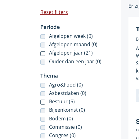
Er z
Bij
Reset filters
het
Periode
selecteren
van
Afgelopen week (0)
B
G
een
Afgelopen maand (0)
A
o
filter
Afgelopen jaar (21)
W
p
zal
Ouder dan een jaar (0)
S
de
k
pagina
Thema
v
verversen
Agro&Food (0)
en
Asbestdaken (0)
worden
L
de
Bestuur (5)
resultaten
Bijeenkomst (0)
bijgewerkt.
Bodem (0)
Commissie (0)
r
Congres (0)