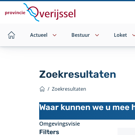
Direct
naar
hoofdinhoud
Actueel
Bestuur
Loket
Home
Zoekresultaten
/
Zoekresultaten
Home
Zoeken
Waar kunnen we u mee 
Filters