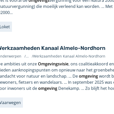
et is vooral de
omgevings
vergunning voor een Natura 2000-
natuurvergunning) die moeilijk verleend kan worden. ... Met
2000...
Loket
abels
Werkzaamheden Kanaal Almelo-Nordhorn
nderwerpen
/
...
/
Werkzaamheden Kanaal Almelo-Nordhorn
evonden
e ambities uit onze
Omgevingsvisie
, ons coalitieakkoord 
p
ieden aanknopingspunten om opnieuw naar het groenbehee
agina:
andacht voor natuur en landschap. ... De
omgeving
wordt b
ewoners, fietsers en wandelaars. ... In september 2025 was
oor inwoners uit de
omgeving
Denekamp. ... Zo blijft het ho
Vaarwegen
abels