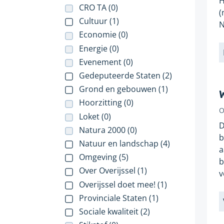
H
CRO TA (0)
(
Cultuur (1)
N
Economie (0)
Energie (0)
L
Evenement (0)
Gedeputeerde Staten (2)
Grond en gebouwen (1)
Hoorzitting (0)
O
G
Loket (0)
D
o
Natura 2000 (0)
b
p
Natuur en landschap (4)
a
Omgeving (5)
b
Over Overijssel (1)
v
Overijssel doet mee! (1)
Provinciale Staten (1)
L
Sociale kwaliteit (2)