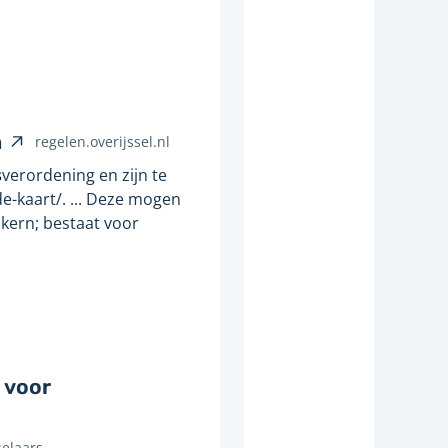
i
j
s
t
n
V
n
regelen.overijssel.nl
a
e
s
verordening en zijn te
a
r
e-kaart/. ... Deze mogen
r
w
 kern; bestaat voor
e
i
e
j
n
s
a
t
n
n
d
a
 voor
e
a
r
r
selaars