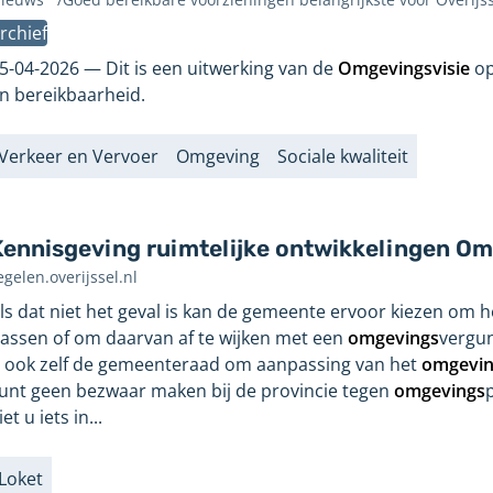
evonden
rchief
p
agina:
5-04-2026
Dit is een uitwerking van de
Omgevingsvisie
op
n bereikbaarheid.
Verkeer en Vervoer
Omgeving
Sociale kwaliteit
abels
Kennisgeving ruimtelijke ontwikkelingen O
egelen.overijssel.nl
ls dat niet het geval is kan de gemeente ervoor kiezen om 
assen of om daarvan af te wijken met een
omgevings
vergun
 ook zelf de gemeenteraad om aanpassing van het
omgevin
unt geen bezwaar maken bij de provincie tegen
omgevings
iet u iets in...
Loket
abels