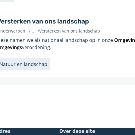
Versterken van ons landschap
nderwerpen
/
...
/
Versterken van ons landschap
evonden
eze namen we als nationaal landschap op in onze
Omgeving
p
mgevings
verordening.
agina:
Natuur en landschap
abels
dres
Over deze site