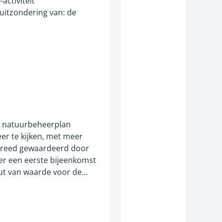
activiteit
w
 uitzondering van: de
i
j
s
t
n
a
a
r
en natuurbeheerplan
e
r te kijken, met meer
e
reed gewaardeerd door
n
 er een eerste bijeenkomst
a
ut van waarde voor de...
n
d
e