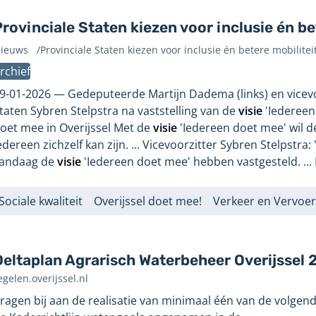
rovinciale Staten kiezen voor inclusie én be
ieuws
/
Provinciale Staten kiezen voor inclusie én betere mobilitei
evonden
rchief
p
agina:
9-01-2026
Gedeputeerde Martijn Dadema (links) en vicevo
taten Sybren Stelpstra na vaststelling van de
visie
'Iedereen 
oet mee in Overijssel Met de
visie
'Iedereen doet mee' wil d
edereen zichzelf kan zijn. ... Vicevoorzitter Sybren Stelpstra:
andaag de
visie
'Iedereen doet mee' hebben vastgesteld. ... 
Sociale kwaliteit
Overijssel doet mee!
Verkeer en Vervoer
abels
Deltaplan Agrarisch Waterbeheer Overijssel
egelen.overijssel.nl
ragen bij aan de realisatie van minimaal één van de volgen