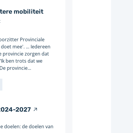
r
e
tere mobiliteit
w
t
e
b
orzitter Provinciale
s
doet mee'. ... Iedereen
i
e provincie zorgen dat
t
 "Ik ben trots dat we
e
De provincie...
V
 2024-2027
e
r
de doelen: de doelen van
w