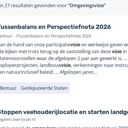
ijn 27 resultaten gevonden voor
“Omgevingsvisie”
Tussenbalans en Perspectiefnota 2026
estuur
/
Tussenbalans en Perspectiefnota 2026
evonden
an de hand van onze participatie
visie
en werkwijze geven we 
p
e kijken met trots terug op de vaststelling van deze
visie
in
agina:
tatenvoorstellen waar de afgelopen 2 jaar aan gewerkt is. ...
oploperprojecten, landbouw
visie
, verkenningen naar instr
an natuurinclusief beleid. ... Afgelopen jaren...
Bestuur
Gedeputeerde Staten
abels
Stoppen veehouderijlocatie en starten land
egelen.overijssel.nl