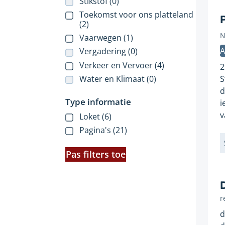
Stikstof (0)
Toekomst voor ons platteland
P
(2)
N
Vaarwegen (1)
G
A
Vergadering (0)
o
p
Verkeer en Vervoer (4)
2
Water en Klimaat (0)
S
d
Type informatie
i
v
Loket (6)
Pagina's (21)
L
Pas filters toe
r
d