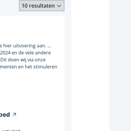
Aantal
resultaten
hier uitvoering aan. ...
 2024 en de vele andere
 Dit doen wij via onze
umenten en het stimuleren
V
goed
e
r