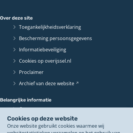
Over deze site
Toegankelijkheidsverklaring
Bescherming persoonsgegevens
Informatiebeveiliging
Cookies op overijssel.nl
Proclaimer
Archief van deze
website
(Verwijst
naar
een
Belangrijke informatie
andere
Contact en route
website)
Cookies op deze website
Overijssel
Loket
(Verwijst
Onze website gebruikt cookies waarmee wij
naar
Perswoordvoerders