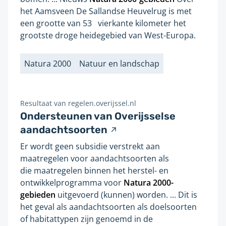
pagina
pagina:
het Aamsveen De Sallandse Heuvelrug is met
verversen
een grootte van 53 vierkante kilometer het
en
grootste droge heidegebied van West-Europa.
worden
de
resultaten
Natura 2000
Natuur en landschap
Labels
bijgewerkt.
Resultaat van
regelen.overijssel.nl
Ondersteunen van Overijsselse
V
aandachtsoorten
e
Er wordt geen subsidie verstrekt aan
r
maatregelen voor aandachtsoorten als
w
die maatregelen binnen het herstel- en
i
ontwikkelprogramma voor
Natura
2000
-
j
gebieden
uitgevoerd (kunnen) worden. ... Dit is
het geval als aandachtsoorten als doelsoorten
s
of habitattypen zijn genoemd in de
t