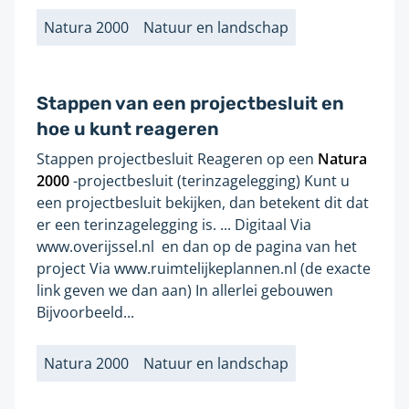
i
Natura 2000
Natuur en landschap
t
Labels
e
Stappen van een projectbesluit en
hoe u kunt reageren
Stappen projectbesluit Reageren op een
Natura
Gevonden
2000
-projectbesluit (terinzagelegging) Kunt u
op
een projectbesluit bekijken, dan betekent dit dat
pagina:
er een terinzagelegging is. ... Digitaal Via
www.overijssel.nl en dan op de pagina van het
project Via www.ruimtelijkeplannen.nl (de exacte
link geven we dan aan) In allerlei gebouwen
Bijvoorbeeld...
Natura 2000
Natuur en landschap
Labels