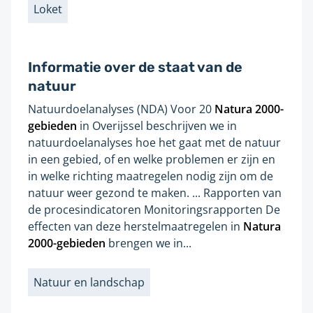
Loket
e
Labels
n
a
Informatie over de staat van de
n
natuur
d
e
Natuurdoelanalyses (NDA) Voor 20
Natura
2000
-
Gevonden
r
gebieden
in Overijssel beschrijven we in
op
e
natuurdoelanalyses hoe het gaat met de natuur
pagina:
w
in een gebied, of en welke problemen er zijn en
in welke richting maatregelen nodig zijn om de
e
natuur weer gezond te maken. ... Rapporten van
b
de procesindicatoren Monitoringsrapporten De
s
effecten van deze herstelmaatregelen in
Natura
i
2000
-gebieden
brengen we in...
t
e
Natuur en landschap
Labels