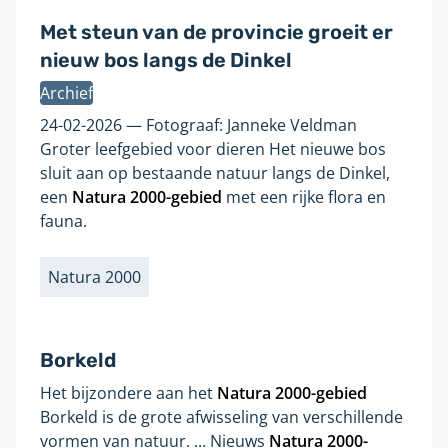
Met steun van de provincie groeit er
nieuw bos langs de Dinkel
Archief
Gevonden
op
24-02-2026
Fotograaf: Janneke Veldman
pagina:
Groter leefgebied voor dieren Het nieuwe bos
sluit aan op bestaande natuur langs de Dinkel,
een
Natura
2000
-gebied
met een rijke flora en
fauna.
Natura 2000
Labels
Borkeld
Het bijzondere aan het
Natura
2000
-gebied
Gevonden
Borkeld is de grote afwisseling van verschillende
op
vormen van natuur. ... Nieuws
Natura
2000
-