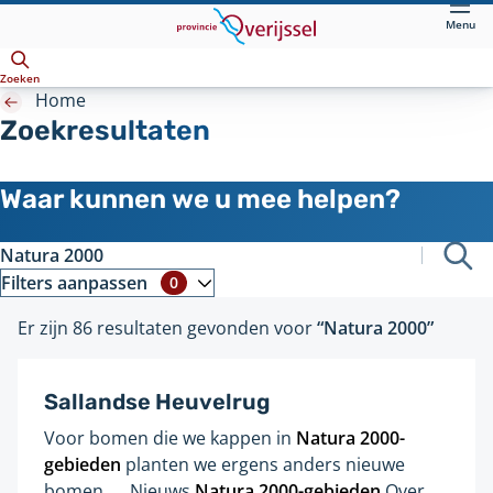
Direct
Menu
naar
Openen
hoofdinhoud
Zoeken
Home
Zoekresultaten
Zoeken
Waar kunnen we u mee helpen?
Bij
Filters aanpassen
0
het
Er zijn 86 resultaten gevonden voor
“Natura 2000”
selecteren
van
een
Sallandse Heuvelrug
filter
Voor bomen die we kappen in
Natura
2000
-
zal
Gevonden
gebieden
planten we ergens anders nieuwe
de
op
bomen. ... Nieuws
Natura
2000
-gebieden
Over