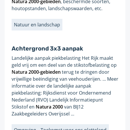
Natura
2000
-gebieden
, beschermde soorten,
houtopstanden, landschapswaarden, etc.
Natuur en landschap
Labels
Achtergrond 3x3 aanpak
Landelijke aanpak piekbelasting Het Rijk maakt
Gevonden
geld vrij om een deel van de stikstofbelasting op
op
Natura
2000
-gebieden
terug te dringen door
pagina:
vrijwillige beëindiging van veehouderijen. ... Meer
informatie over de landelijke aanpak
piekbelasting: Rijksdienst voor Ondernemend
Nederland (RVO) Landelijk Informatiepunt
Stikstof en
Natura
2000
van BIJ12
Zaakbegeleiders Overijssel ...