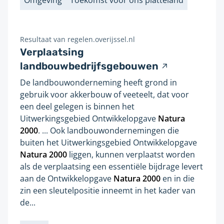
Omgeving
Toekomst voor ons platteland
Labels
Resultaat van
regelen.overijssel.nl
Verplaatsing
V
landbouwbedrijfsgebouwen
e
De landbouwonderneming heeft grond in
r
gebruik voor akkerbouw of veeteelt, dat voor
w
een deel gelegen is binnen het
i
Uitwerkingsgebied Ontwikkelopgave
Natura
j
2000
. ... Ook landbouwondernemingen die
buiten het Uitwerkingsgebied Ontwikkelopgave
s
Natura
2000
liggen, kunnen verplaatst worden
t
als de verplaatsing een essentiële bijdrage levert
n
aan de Ontwikkelopgave
Natura
2000
en in die
a
zin een sleutelpositie inneemt in het kader van
a
de...
r
e