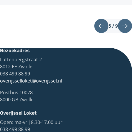
5 / 9
Pagin
Vorige
Vo
5
pagina
pa
van
9
Bezoekadres
Luttenbergstraat 2
8012 EE Zwolle
038 499 88 99
overijsselloket@overijssel.nl
Postbus 10078
8000 GB Zwolle
Overijssel Loket
Open: ma-vrij 8.30-17.00 uur
038 499 88 99