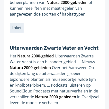
beheerplannen van
Natura
2000
-gebieden
of
n
kunnen meeliften met maatregelen van
a
aangewezen doelsoorten of habitattypen.
a
r
Loket
e
Labels
e
n
Uiterwaarden Zwarte Water en Vecht
a
n
Het
Natura
2000
-gebied
Uiterwaarden Zwarte
Gevonden
d
Water Vecht is een bijzonder gebied. ... Nieuws
op
e
Natura
2000
-gebieden
Over het Aamsveen Op
pagina:
r
de dijken lang de uiterwaarden groeien
bijzondere planten als muizenoortje, wilde tijm
e
en knolboterbloem. ... Podcasts luisteren op
w
SoundCloud Podcasts met natuurverhalen In de
e
verschillende
Natura
2000
-gebieden
in Overijssel
b
leven de mooiste verhalen.
s