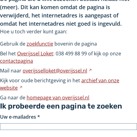
(meer). Dit kan komen omdat de pagina is
verwijderd, het internetadres is aangepast of
omdat het internetadres niet goed is ingevuld.
Hoe u toch verder kunt gaan:
Gebruik de
zoekfunctie
bovenin de pagina
Bel het
Overijssel Loket
: 038
499
88
99 of kijk op onze
contactpagina
Mail naar
overijsselloket@overijssel.nl
Verwijst
naar
Kijk voor oude berichtgeving in het
archief van onze
een
website
Verwijst
andere
naar
Ga naar de
homepage van overijssel.nl
website
een
Ik probeerde een pagina te zoeken
andere
Uw e-mailadres
*
website