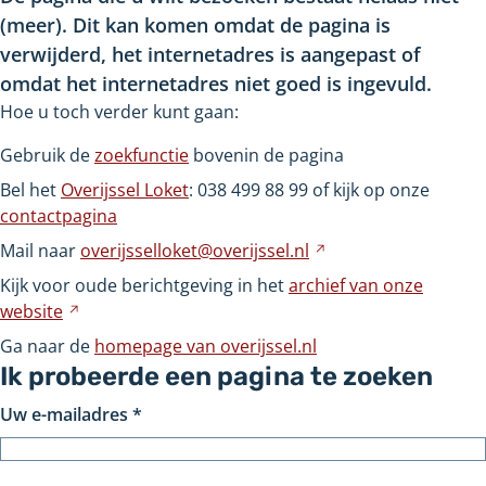
(meer). Dit kan komen omdat de pagina is
verwijderd, het internetadres is aangepast of
omdat het internetadres niet goed is ingevuld.
Hoe u toch verder kunt gaan:
Gebruik de
zoekfunctie
bovenin de pagina
Bel het
Overijssel Loket
: 038
499
88
99 of kijk op onze
contactpagina
Mail naar
overijsselloket@overijssel.nl
Verwijst
naar
Kijk voor oude berichtgeving in het
archief van onze
een
website
Verwijst
andere
naar
Ga naar de
homepage van overijssel.nl
website
een
Ik probeerde een pagina te zoeken
andere
Uw e-mailadres
*
website