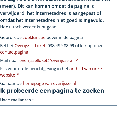
(meer). Dit kan komen omdat de pagina is
verwijderd, het internetadres is aangepast of
omdat het internetadres niet goed is ingevuld.
Hoe u toch verder kunt gaan:
Gebruik de
zoekfunctie
bovenin de pagina
Bel het
Overijssel Loket
: 038
499
88
99 of kijk op onze
contactpagina
Mail naar
overijsselloket@overijssel.nl
Verwijst
naar
Kijk voor oude berichtgeving in het
archief van onze
een
website
Verwijst
andere
naar
Ga naar de
homepage van overijssel.nl
website
een
Ik probeerde een pagina te zoeken
andere
Uw e-mailadres
*
website