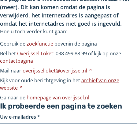
(meer). Dit kan komen omdat de pagina is
verwijderd, het internetadres is aangepast of
omdat het internetadres niet goed is ingevuld.
Hoe u toch verder kunt gaan:
Gebruik de
zoekfunctie
bovenin de pagina
Bel het
Overijssel Loket
: 038
499
88
99 of kijk op onze
contactpagina
Mail naar
overijsselloket@overijssel.nl
Verwijst
naar
Kijk voor oude berichtgeving in het
archief van onze
een
website
Verwijst
andere
naar
Ga naar de
homepage van overijssel.nl
website
een
Ik probeerde een pagina te zoeken
andere
Uw e-mailadres
*
website