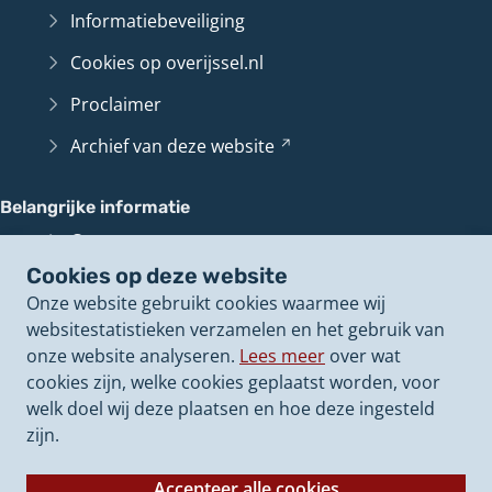
Informatiebeveiliging
Cookies op overijssel.nl
Proclaimer
Archief van deze
website
(Verwijst
naar
een
Belangrijke informatie
andere
Contact en route
website)
Cookies op deze website
Overijssel
Loket
(Verwijst
Onze website gebruikt cookies waarmee wij
naar
Perswoordvoerders
websitestatistieken verzamelen en het gebruik van
een
onze website analyseren.
Lees meer
over wat
andere
Onze politieke
besluiten
(Verwijst
cookies zijn, welke cookies geplaatst worden, voor
website)
naar
Onze
vacatures
(Verwijst
welk doel wij deze plaatsen en hoe deze ingesteld
een
naar
zijn.
andere
een
website)
andere
Accepteer alle cookies