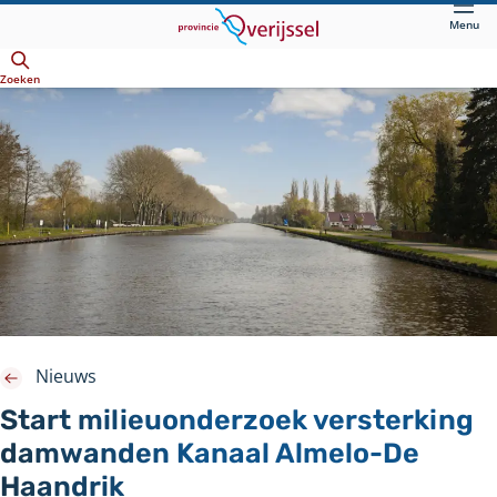
Direct
Menu
naar
Openen
hoofdinhoud
Zoeken
Nieuws
Start milieuonderzoek versterking
damwanden Kanaal Almelo-De
Haandrik