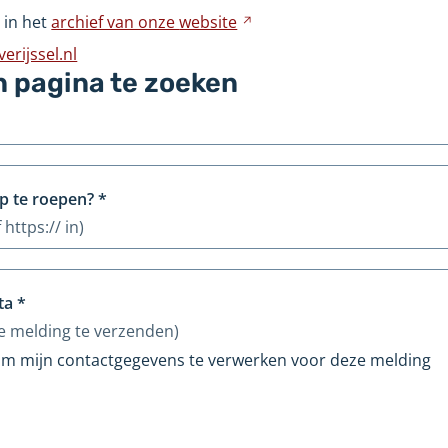
naar
 in het
archief van onze
website
Verwijst
een
naar
rijssel.nl
andere
een
n pagina te zoeken
website
andere
website
p te roepen?
*
 https:// in)
ta
*
e melding te verzenden)
 om mijn contactgegevens te verwerken voor deze melding