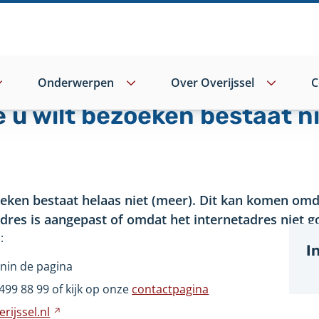
Onderwerpen
Over Overijssel
C
e u wilt bezoeken bestaat n
oeken bestaat helaas niet (meer). Dit kan komen omd
adres is aangepast of omdat het internetadres niet go
:
I
nin de pagina
499
88
99 of kijk op onze
contactpagina
rijssel.nl
Verwijst