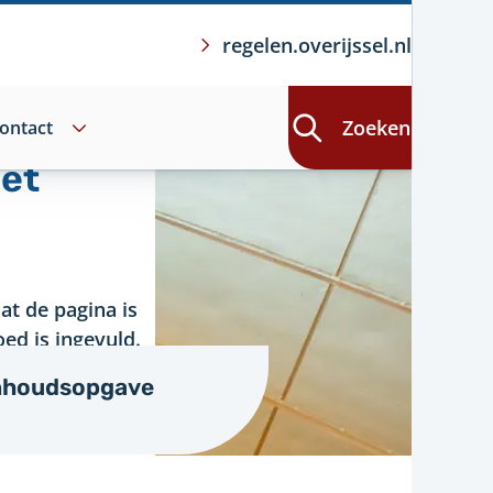
regelen.overijssel.nl
Zoeken
ontact
iet
at de pagina is
ed is ingevuld.
nhoudsopgave