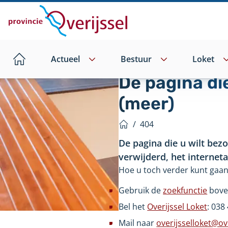
Direct
naar
hoofdinhoud
Actueel
Bestuur
Loket
Home
De pagina di
(meer)
/
404
Home
De pagina die u wilt bez
verwijderd, het internet
Hoe u toch verder kunt gaan
Gebruik de
zoekfunctie
bove
Bel het
Overijssel Loket
: 038
Mail naar
overijsselloket@ove