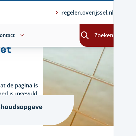
regelen.overijssel.nl
Zoeken
ontact
iet
at de pagina is
ed is ingevuld.
nhoudsopgave