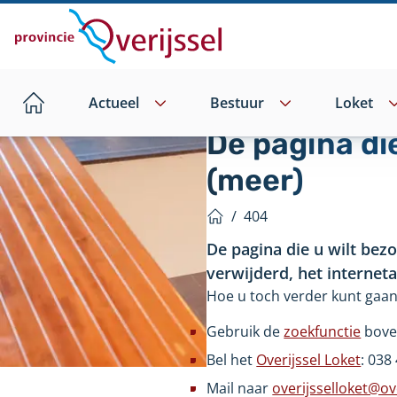
Direct
naar
hoofdinhoud
Actueel
Bestuur
Loket
Home
De pagina di
(meer)
/
404
Home
De pagina die u wilt bez
verwijderd, het internet
Hoe u toch verder kunt gaan
Gebruik de
zoekfunctie
bove
Bel het
Overijssel Loket
: 038
Mail naar
overijsselloket@ove