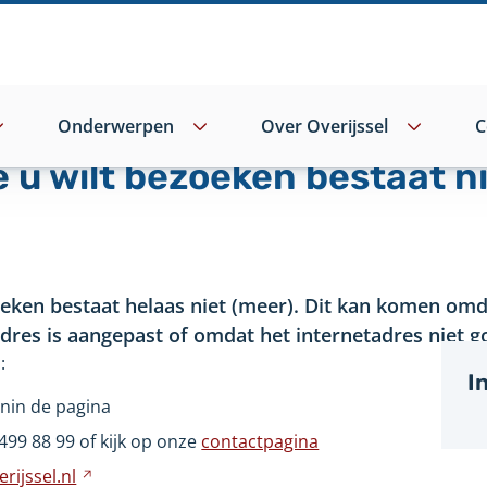
Onderwerpen
Over Overijssel
C
e u wilt bezoeken bestaat n
oeken bestaat helaas niet (meer). Dit kan komen omd
adres is aangepast of omdat het internetadres niet go
:
I
nin de pagina
499
88
99 of kijk op onze
contactpagina
rijssel.nl
Verwijst