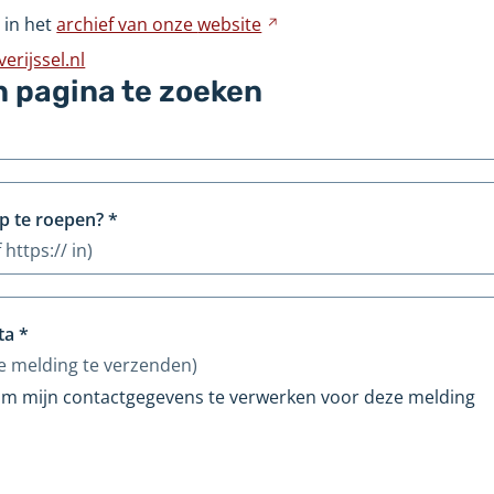
naar
 in het
archief van onze
website
Verwijst
een
naar
rijssel.nl
andere
een
n pagina te zoeken
website
andere
website
p te roepen?
*
 https:// in)
ta
*
e melding te verzenden)
 om mijn contactgegevens te verwerken voor deze melding