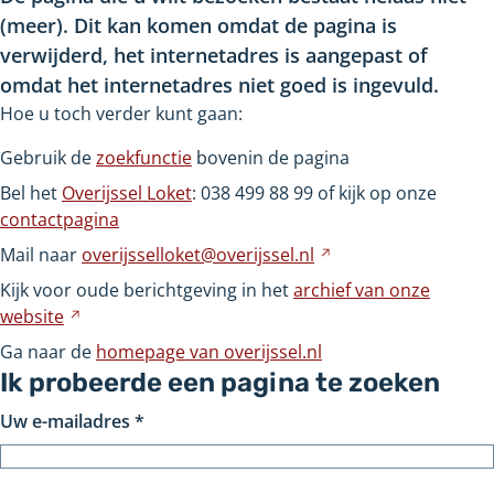
(meer). Dit kan komen omdat de pagina is
verwijderd, het internetadres is aangepast of
omdat het internetadres niet goed is ingevuld.
Hoe u toch verder kunt gaan:
Gebruik de
zoekfunctie
bovenin de pagina
Bel het
Overijssel Loket
: 038
499
88
99 of kijk op onze
contactpagina
Mail naar
overijsselloket@overijssel.nl
Verwijst
naar
Kijk voor oude berichtgeving in het
archief van onze
een
website
Verwijst
andere
naar
Ga naar de
homepage van overijssel.nl
website
een
Ik probeerde een pagina te zoeken
andere
Uw e-mailadres
*
website