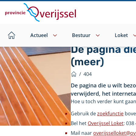
Direct
naar
hoofdinhoud
Actueel
Bestuur
Loket
Home
De pagina di
(meer)
/
404
Home
De pagina die u wilt bez
verwijderd, het internet
Hoe u toch verder kunt gaan
Gebruik de
zoekfunctie
bove
Bel het
Overijssel Loket
: 038
Mail naar
overijsselloket@ove