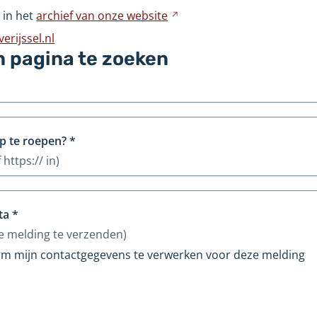
naar
 in het
archief van onze
website
Verwijst
een
naar
rijssel.nl
andere
een
n pagina te zoeken
website
andere
website
p te roepen?
*
 https:// in)
ta
*
e melding te verzenden)
 om mijn contactgegevens te verwerken voor deze melding