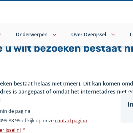
Onderwerpen
Over Overijssel
C
e u wilt bezoeken bestaat n
oeken bestaat helaas niet (meer). Dit kan komen omd
adres is aangepast of omdat het internetadres niet go
:
I
nin de pagina
499
88
99 of kijk op onze
contactpagina
rijssel.nl
Verwijst