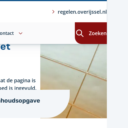
regelen.overijssel.nl
Zoeken
ontact
iet
at de pagina is
ed is ingevuld.
nhoudsopgave