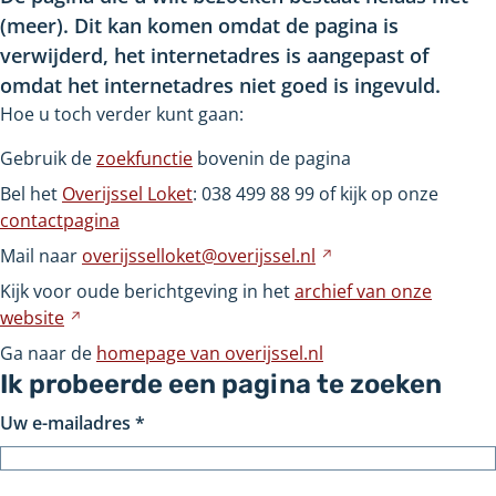
(meer). Dit kan komen omdat de pagina is
verwijderd, het internetadres is aangepast of
omdat het internetadres niet goed is ingevuld.
Hoe u toch verder kunt gaan:
Gebruik de
zoekfunctie
bovenin de pagina
Bel het
Overijssel Loket
: 038
499
88
99 of kijk op onze
contactpagina
Mail naar
overijsselloket@overijssel.nl
Verwijst
naar
Kijk voor oude berichtgeving in het
archief van onze
een
website
Verwijst
andere
naar
Ga naar de
homepage van overijssel.nl
website
een
Ik probeerde een pagina te zoeken
andere
Uw e-mailadres
*
website